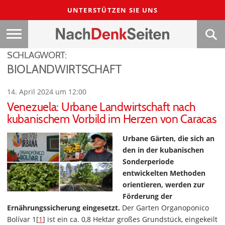
UNTERSTÜTZEN SIE UNS
SCHLAGWORT:
BIOLANDWIRTSCHAFT
14. April 2024 um 12:00
Venezuela: Urbane Landwirtschaft nach
kubanischem Vorbild im Herzen von Caracas
Urbane Gärten, die sich an
den in der kubanischen
Sonderperiode
entwickelten Methoden
orientieren, werden zur
Förderung der
Ernährungssicherung eingesetzt.
Der Garten Organoponico
Bolívar 1[
1
] ist ein ca. 0,8 Hektar großes Grundstück, eingekeilt