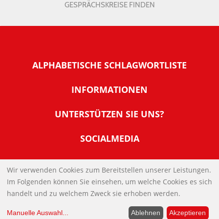
GESPRÄCHSKREISE FINDEN
ALPHABETISCHE SCHLAGWORTLISTE
INFORMATIONEN
Warum NachDenkSeiten
UNTERSTÜTZEN SIE UNS?
Wer steckt dahinter
Der Förderverein: IQM
SOCIALMEDIA
Tipps zur Nutzung der NachDenkSeiten
Allgemeine Spendeninformationen
Banner und E-Mail-Signaturen
IMPRESSUM
Werden Sie Fördermitglied
Wir verwenden Cookies zum Bereitstellen unserer Leistungen.
Links
Im Folgenden können Sie einsehen, um welche Cookies es sich
Spenden Sie Online
DATENSCHUTZERKLÄRUNG
Kontakt
handelt und zu welchem Zweck sie erhoben werden.
Impressum
Manuelle Auswahl
...
Ablehnen
Akzeptieren