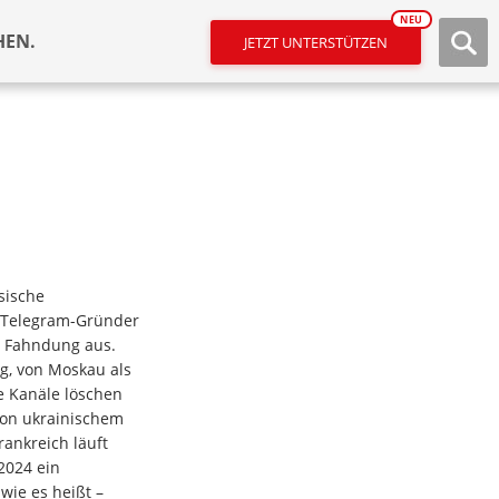
NEU
HEN.
JETZT UNTERSTÜTZEN
sische
 Telegram-Gründer
r Fahndung aus.
g, von Moskau als
te Kanäle löschen
von ukrainischem
rankreich läuft
2024 ein
wie es heißt –