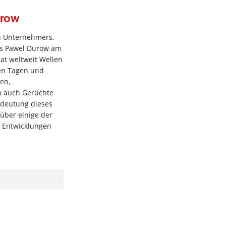
urow
n Unternehmers,
fs Pawel Durow am
hat weltweit Wellen
ten Tagen und
en,
h auch Gerüchte
edeutung dieses
 über einige der
d Entwicklungen