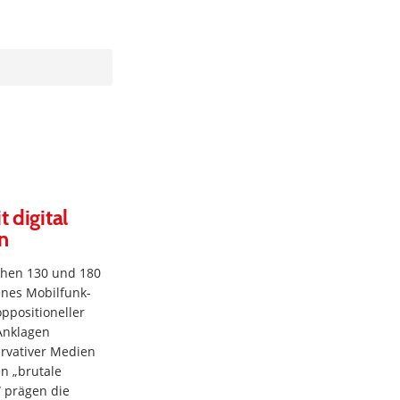
 digital
n
schen 130 und 180
nes Mobilfunk-
ppositioneller
Anklagen
ervativer Medien
n „brutale
 prägen die