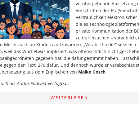
vorübergehende Aussetzung de
Vorschriften der EU (Vorschri
Vertraulichkeit elektronische
die es Technologieplattformen
private Kommunikation der B
zu durchsuchen – vorgeblich, 
n Missbrauch an Kindern aufzuspüren. „Verabschiedet“ setze ich h
 weil das Wort etwas impliziert, was offensichtlich nicht geschehen
paabgeordneten gegeben hat, die dafür gestimmt haben. Tatsächl
 gegen den Text, 276 dafür. Und dennoch wurde er verabschiedet.
 Übersetzung aus dem Englischen von
Maike Gosch
.
 auch als Audio-Podcast verfügbar.
WEITERLESEN