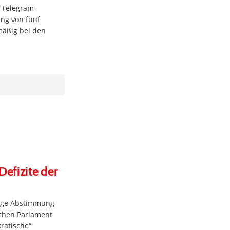
 Telegram-
ung von fünf
mäßig bei den
efizite der
dige Abstimmung
schen Parlament
kratische“