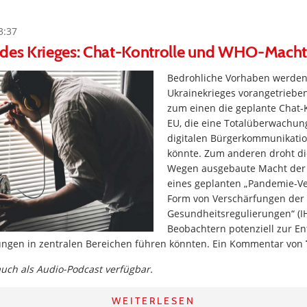
3:37
 des Krieges: Chat-Kontrolle und WHO-Macht
Bedrohliche Vorhaben werden
Ukrainekrieges vorangetriebe
zum einen die geplante Chat-K
EU, die eine Totalüberwachun
digitalen Bürgerkommunikati
könnte. Zum anderen droht d
Wegen ausgebaute Macht der
eines geplanten „Pandemie-Ve
Form von Verschärfungen der 
Gesundheitsregulierungen“ (IH
Beobachtern potenziell zur E
ungen in zentralen Bereichen führen könnten. Ein Kommentar von
 auch als Audio-Podcast verfügbar.
WEITERLESEN