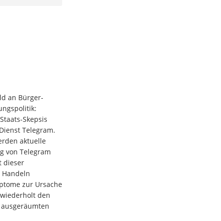
uld an Bürger-
ngspolitik:
 Staats-Skepsis
Dienst Telegram.
erden aktuelle
ng von Telegram
t dieser
e Handeln
ptome zur Ursache
 wiederholt den
n ausgeräumten