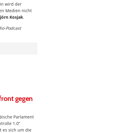
in wird der
ten Medien nicht
jörn Kosjak
.
dio-Podcast
ffront gegen
äische Parlament
rolle 1.0“
t es sich um die