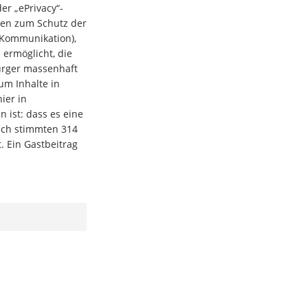
r „ePrivacy“-
ften zum Schutz der
r Kommunikation),
 ermöglicht, die
ürger massenhaft
um Inhalte in
ier in
 ist: dass es eine
ich stimmten 314
 Ein Gastbeitrag