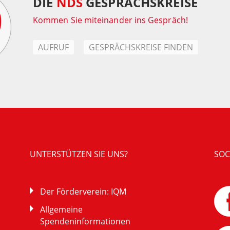
DIE
NDS
GESPRÄCHSKREISE
Kommen Sie miteinander ins Gespräch!
AUFRUF
GESPRÄCHSKREISE FINDEN
UNTERSTÜTZEN SIE UNS?
SOC
Der Förderverein: IQM
Allgemeine
Spendeninformationen