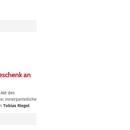
Geschenk an
 Akt des
e: innerparteiliche
on
Tobias Riegel
.