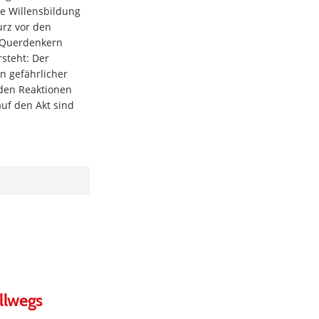
he Willensbildung
urz vor den
 Querdenkern
rsteht: Der
n gefährlicher
den Reaktionen
auf den Akt sind
llwegs