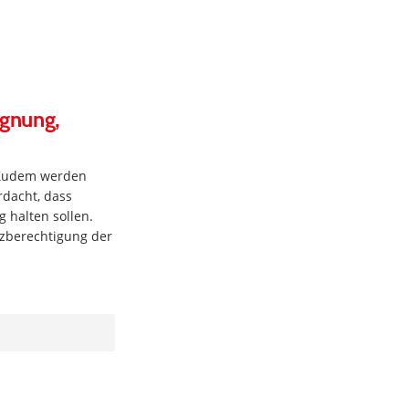
egnung,
. Zudem werden
rdacht, dass
g halten sollen.
nzberechtigung der