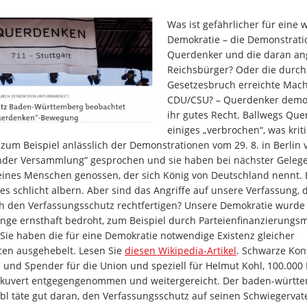
Was ist gefährlicher für eine w
Demokratie – die Demonstrati
Querdenker und die daran a
Reichsbürger? Oder die durch
Gesetzesbruch erreichte Mach
CDU/CSU? – Querdenker demons
ihr gutes Recht. Ballwegs Qu
einiges „verbrochen“, was krit
 zum Beispiel anlässlich der Demonstrationen vom 29. 8. in Berlin 
der Versammlung“ gesprochen und sie haben bei nächster Gelege
eines Menschen genossen, der sich König von Deutschland nennt. E
s schlicht albern. Aber sind das Angriffe auf unsere Verfassung, d
 den Verfassungsschutz rechtfertigen? Unsere Demokratie wurde
nge ernsthaft bedroht, zum Beispiel durch Parteienfinanzierungs
Sie haben die für eine Demokratie notwendige Existenz gleicher
en ausgehebelt. Lesen Sie
diesen Wikipedia-Artikel
. Schwarze Kon
 und Spender für die Union und speziell für Helmut Kohl, 100.000
efkuvert entgegengenommen und weitergereicht. Der baden-württ
bl täte gut daran, den Verfassungsschutz auf seinen Schwiegervat