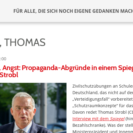
FÜR ALLE, DIE SICH NOCH EIGENE GEDANKEN MAC
, THOMAS
0:00
, Angst: Propaganda-Abgründe in einem Spie
Strobl
Zivilschutzübungen an Schule
Deutschland, das nicht auf de
„Verteidigungsfall“ vorbereitet 
„Schutzraumkonzepte“ für da
Davon redet Thomas Strobl (C
Interview mit dem
Spiegel
(hin
Bezahlschranke). Was der stel
Ministerpräsident und Innenm