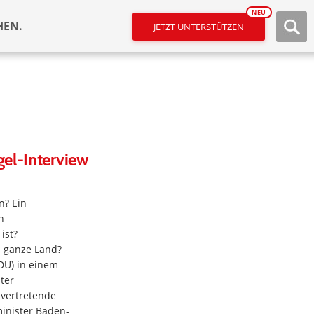
NEU
HEN.
JETZT UNTERSTÜTZEN
gel-Interview
n? Ein
n
ist?
s ganze Land?
DU) in einem
ter
lvertretende
inister Baden-