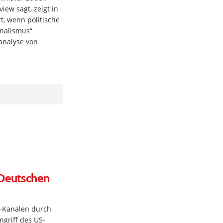
iew sagt, zeigt in
t, wenn politische
rnalismus“
analyse von
 Deutschen
-Kanälen durch
ngriff des US-