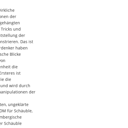
irkliche
onen der
ngehängten
 Tricks und
tstellung der
trieren. Das ist
erdenker haben
ische Blicke
von
nheit die
rsteres ist
ie die
 und wird durch
manipulationen der
ten, ungeklärte
 DM für Schäuble,
embergische
er Schäuble