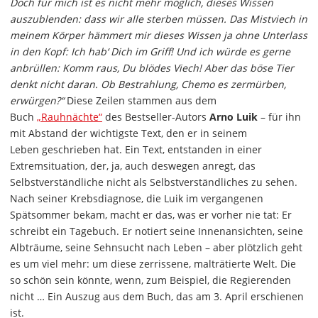
Doch für mich ist es nicht mehr möglich, dieses Wissen
auszublenden: dass wir alle sterben müssen. Das Mistviech in
meinem Körper hämmert mir dieses Wissen ja ohne Unterlass
in den Kopf: Ich hab‘ Dich im Griff! Und ich würde es gerne
anbrüllen: Komm raus, Du blödes Viech! Aber das böse Tier
denkt nicht daran. Ob Bestrahlung, Chemo es zermürben,
erwürgen?“
Diese Zeilen stammen aus dem
Buch
„Rauhnächte“
des Bestseller-Autors
Arno Luik
– für ihn
mit Abstand der wichtigste Text, den er in seinem
Leben
geschrieben hat. Ein Text, entstanden in einer
Extremsituation, der, ja, auch deswegen anregt, das
Selbstverständliche nicht als Selbstverständliches zu sehen.
Nach seiner Krebsdiagnose, die Luik im vergangenen
Spätsommer bekam, macht er das, was er vorher nie tat: Er
schreibt ein Tagebuch. Er notiert seine Innenansichten, seine
Albträume, seine Sehnsucht nach Leben – aber plötzlich geht
es um viel mehr: um diese zerrissene, malträtierte Welt. Die
so schön sein könnte, wenn, zum Beispiel, die Regierenden
nicht … Ein Auszug aus dem Buch, das am 3. April erschienen
ist.