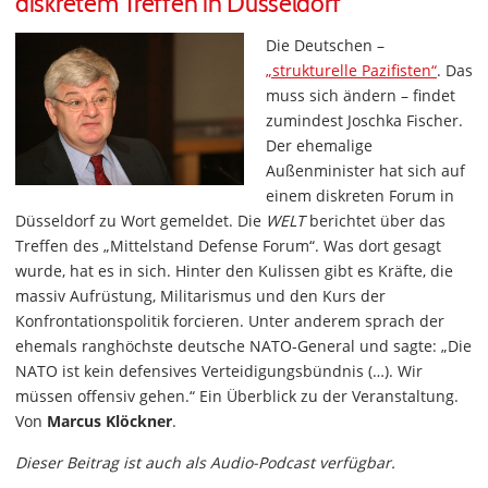
diskretem Treffen in Düsseldorf
Die Deutschen –
„strukturelle Pazifisten“
. Das
muss sich ändern – findet
zumindest Joschka Fischer.
Der ehemalige
Außenminister hat sich auf
einem diskreten Forum in
Düsseldorf zu Wort gemeldet. Die
WELT
berichtet über das
Treffen des „Mittelstand Defense Forum“. Was dort gesagt
wurde, hat es in sich. Hinter den Kulissen gibt es Kräfte, die
massiv Aufrüstung, Militarismus und den Kurs der
Konfrontationspolitik forcieren. Unter anderem sprach der
ehemals ranghöchste deutsche NATO-General und sagte: „Die
NATO ist kein defensives Verteidigungsbündnis (…). Wir
müssen offensiv gehen.“ Ein Überblick zu der Veranstaltung.
Von
Marcus Klöckner
.
Dieser Beitrag ist auch als Audio-Podcast verfügbar.