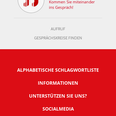
Kommen Sie miteinander
ins Gespräch!
AUFRUF
GESPRÄCHSKREISE FINDEN
ALPHABETISCHE SCHLAGWORTLISTE
INFORMATIONEN
Warum NachDenkSeiten
UNTERSTÜTZEN SIE UNS?
Wer steckt dahinter
Der Förderverein: IQM
SOCIALMEDIA
Tipps zur Nutzung der NachDenkSeiten
Allgemeine Spendeninformationen