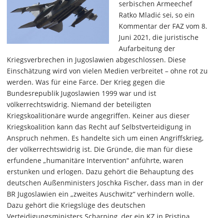
serbischen Armeechef
Ratko Mladić sei, so ein
Kommentar der FAZ vom 8.
Juni 2021, die juristische
Aufarbeitung der
Kriegsverbrechen in Jugoslawien abgeschlossen. Diese
Einschätzung wird von vielen Medien verbreitet – ohne rot zu
werden. Was für eine Farce. Der Krieg gegen die
Bundesrepublik Jugoslawien 1999 war und ist
völkerrechtswidrig. Niemand der beteiligten
Kriegskoalitionäre wurde angegriffen. Keiner aus dieser
Kriegskoalition kann das Recht auf Selbstverteidigung in
Anspruch nehmen. Es handelte sich um einen Angriffskrieg,
der völkerrechtswidrig ist. Die Gründe, die man für diese
erfundene „humanitäre Intervention“ anführte, waren
erstunken und erlogen. Dazu gehört die Behauptung des
deutschen Außenministers Joschka Fischer, dass man in der
BR Jugoslawien ein „zweites Auschwitz“ verhindern wolle.
Dazu gehört die Kriegslüge des deutschen
Verteidigungsministers Scharping, der ein KZ in Pristina