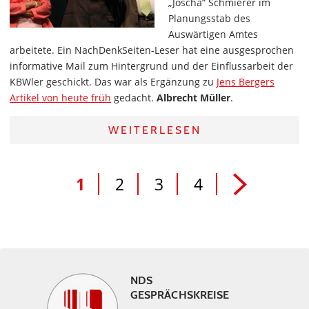
„Joscha“ Schmierer im
Planungsstab des
Auswärtigen Amtes
arbeitete. Ein NachDenkSeiten-Leser hat eine ausgesprochen
informative Mail zum Hintergrund und der Einflussarbeit der
KBWler geschickt. Das war als Ergänzung zu
Jens Bergers
Artikel von heute früh
gedacht.
Albrecht Müller
.
WEITERLESEN
1
2
3
4
NDS
GESPRÄCHSKREISE