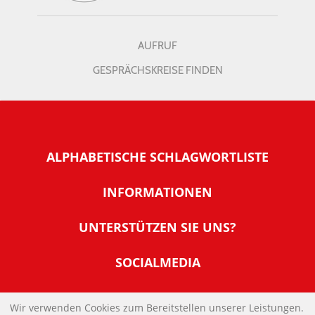
AUFRUF
GESPRÄCHSKREISE FINDEN
ALPHABETISCHE SCHLAGWORTLISTE
INFORMATIONEN
Warum NachDenkSeiten
UNTERSTÜTZEN SIE UNS?
Wer steckt dahinter
Der Förderverein: IQM
SOCIALMEDIA
Tipps zur Nutzung der NachDenkSeiten
Allgemeine Spendeninformationen
Banner und E-Mail-Signaturen
IMPRESSUM
Werden Sie Fördermitglied
Wir verwenden Cookies zum Bereitstellen unserer Leistungen.