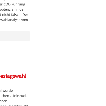
nter CDU-Führung
otenzial in der
 nicht falsch. Der
r Wahlanalyse vom
estagswahl
hl wurde
ichen „Linksruck“
edoch