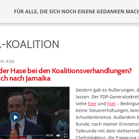
FÜR ALLE, DIE SICH NOCH EIGENE GEDANKEN MAC
A-KOALITION
um 9:04
der Hase bei den Koalitionsverhandlungen?
ich nach Jamaika
Gestern gab es Äußerungen, 
lassen. Der FDP-Generalsekret
siehe
hier
und
hier
– Bedingun
Keine Steuererhöhungen, kein
Schuldenbremse. Außerdem bli
Runde, nach meiner Erinnerun
Talkrunde mit dem stellvertre
Chefredakteur, die Erwägung 