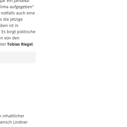
gar ein Jamaika-
Klima aufgegeben“
 notfalls auch eine
 die jetzige
ben ist in
Es birgt politische
en von den
 Von
Tobias Riegel
.
 inhaltlicher
mensch Lindner