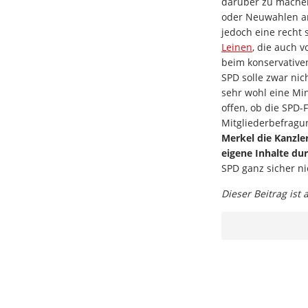
darüber zu mache
oder Neuwahlen an
jedoch eine recht 
Leinen
, die auch 
beim konservativen
SPD solle zwar nic
sehr wohl eine Min
offen, ob die SPD-
Mitgliederbefragun
Merkel die Kanzle
eigene Inhalte du
SPD ganz sicher ni
Dieser Beitrag ist