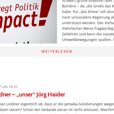
schwarz-grüne Koalition oder 
Bündnis – da „die GroKo das 
habe. Für „das Klima“ soll also
noch unsozialere Regierung als
unterstützt werden. Das Vorha
mehrfacher Weise fragwürdig: 
Gefahren und kann die sozial
Umweltbewegungen spalten.
WEITERLESEN
7 um 16:31
ndner – „unser“ Jörg Haider
an Lindner eigentlich ab, dass er die Jamaika-Sondierungen wegen
latzen lassen? Schon der Gedanke daran ist recht amüsant. Macht