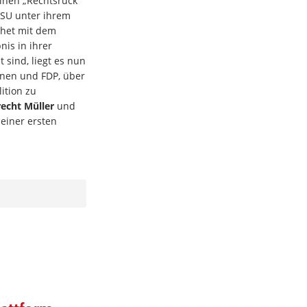
inen „Rechtsruck“
CSU unter ihrem
chet mit dem
nis in ihrer
 sind, liegt es nun
ünen und FDP, über
ition zu
recht Müller
und
einer ersten