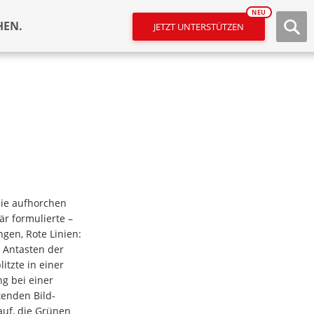
NEU
HEN.
JETZT UNTERSTÜTZEN
die aufhorchen
är formulierte –
gen, Rote Linien:
 Antasten der
tzte in einer
g bei einer
tenden Bild-
auf, die Grünen