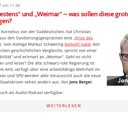
7 um 11:30
estens“ und „Weimar“ – was sollen diese gro
gen?
 Kornelius von der Süddeutschen, hat Christian
 aus den Sondierungsgesprächen eine „
Krise des
st. Sein Kollege Markus Schwering
bemüht sogar
den
ichen geschichtlichen Vergleiche, spricht von einer
abilität“ und erinnert an „Weimar“. Geht es nicht
r und leiser? Die alte schwarz-rote Regierung ist
m Amt, verfügt über eine arbeitsfähige Mehrheit im
on und SPD werden aller Voraussicht auch die neue
 Staatskrisen sehen anders aus. Von
Jens Berger
.
 auch als Audio-Podcast verfügbar.
WEITERLESEN