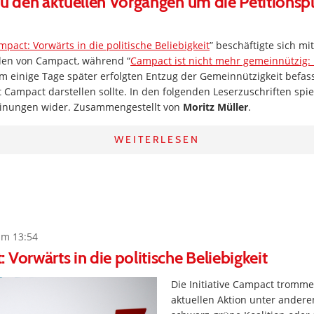
zu den aktuellen Vorgängen um die Petitionsp
mpact: Vorwärts in die politische Beliebigkeit
” beschäftigte sich m
den von Campact, während “
Campact ist nicht mehr gemeinnützig: 
em einige Tage später erfolgten Entzug der Gemeinnützigkeit befas
t Campact darstellen sollte. In den folgenden Leserzuschriften spie
einungen wider. Zusammengestellt von
Moritz Müller
.
WEITERLESEN
um 13:54
 Vorwärts in die politische Beliebigkeit
Die Initiative Campact trommel
aktuellen Aktion unter andere