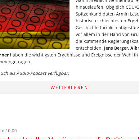
wahrscheinlich vielmehr auf e
hinauslaufen. Obgleich CDU/
Spitzenkandidaten Armin Las
historisch schlechtesten Ergeb
Geschichte förmlich abgestürzt
vor allem in der Hand von Gr
die kommende Regierungskoal
entscheiden.
Jens Berger
,
Alb
nner
haben die wichtigsten Ergebnisse und Ereignisse der Wahl in 
mmengetragen.
 auch als Audio-Podcast verfügbar.
WEITERLESEN
um 10:00