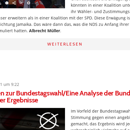
könnten in einer Koalition u
ihr Wähler- und Zustimmungsp
ser erweitern als in einer Koalition mit der SPD. Diese Erwägung ist
 Richtung Jamaika. Das wäre dann das, was die NDS zu Anfang ihre
muliert hatten.
Albrecht Müller
.
WEITERLESEN
1 um 9:22
 zur Bundestagswahl/Eine Analyse der Bund
er Ergebnisse
Im Vorfeld der Bundestagswa
Stimmung gegen einen angebl
gemacht, das Ergebnis wird j