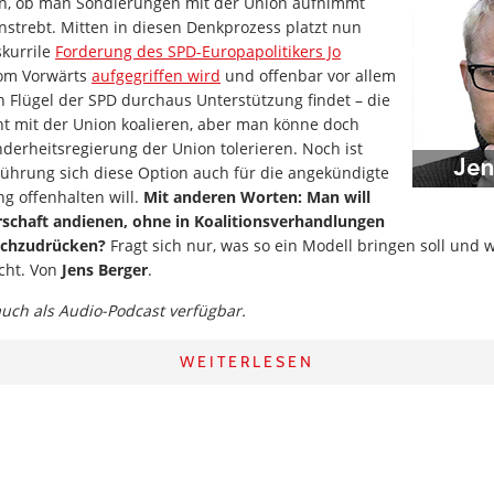
n, ob man Sondierungen mit der Union aufnimmt
strebt. Mitten in diesen Denkprozess platzt nun
skurrile
Forderung des SPD-Europapolitikers Jo
vom Vorwärts
aufgegriffen wird
und offenbar vor allem
 Flügel der SPD durchaus Unterstützung findet – die
ht mit der Union koalieren, aber man könne doch
derheitsregierung der Union tolerieren. Noch ist
Führung sich diese Option auch für die angekündigte
g offenhalten will.
Mit anderen Worten: Man will
rschaft andienen, ohne in Koalitionsverhandlungen
rchzudrücken?
Fragt sich nur, was so ein Modell bringen soll und 
cht. Von
Jens Berger
.
 auch als Audio-Podcast verfügbar.
WEITERLESEN