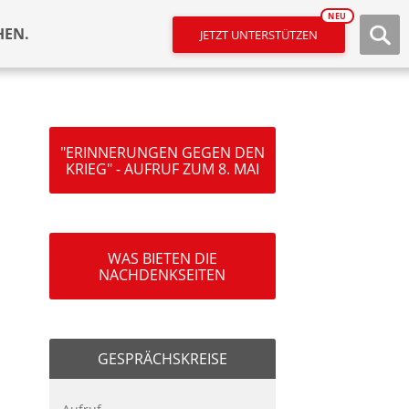
NEU
HEN.
JETZT UNTERSTÜTZEN
"ERINNERUNGEN GEGEN DEN
KRIEG" - AUFRUF ZUM 8. MAI
WAS BIETEN DIE
NACHDENKSEITEN
GESPRÄCHSKREISE