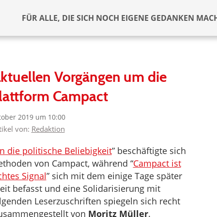
FÜR ALLE, DIE SICH NOCH EIGENE GEDANKEN MAC
aktuellen Vorgängen um die
plattform Campact
tober 2019 um 10:00
tikel von:
Redaktion
 die politische Beliebigkeit
” beschäftigte sich
Methoden von Campact, während “
Campact ist
chtes Signal
” sich mit dem einige Tage später
it befasst und eine Solidarisierung mit
olgenden Leserzuschriften spiegeln sich recht
Zusammengestellt von
Moritz Müller
.