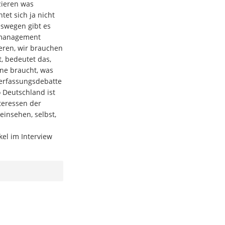
zieren was
tet sich ja nicht
eswegen gibt es
enmanagement
ieren, wir brauchen
, bedeutet das,
one braucht, was
Verfassungsdebatte
 Deutschland ist
teressen der
insehen, selbst,
el im Interview