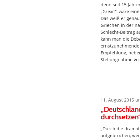
denn seit 15 Jahre
„Grexit“, wäre ein
Das weiß er genau.
Griechen in der n
Schlecht-Beitrag a
kann man die Debat
ernstzunehmender 
Empfehlung, neben
Stellungnahme von
11. August 2015 u
„Deutschland
durchsetzen
„Durch die dramati
aufgebrochen, weil