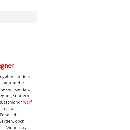
egner
gegeben, in dem
legt und die
t bekam sie dafür
Gegner, sondern
Deutschland“
warf
istische
Fonds, die
werden, doch
net. Wenn das