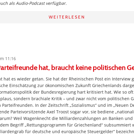
 auch als Audio-Podcast verfügbar.
WEITERLESEN
um 11:16
arteifreunde hat, braucht keine politischen G
hat es wieder getan. Sie hat der Rheinischen Post ein Interview 
tische Einschätzung zur ökonomischen Zukunft Griechenlands darge
ormationspolitik der Bundesregierung hart kritisiert hat. Wie so of
pplaus, sondern brachiale Kritik – und zwar nicht vom politischen 
 Parteifreunden. In der Zeitschrift „Sozialismus“ und im „Neuen 
ende Parteivorsitzende Axel Troost sogar vor, sie bediene „national
arum? Weil Wagenknecht die Milliardenzahlungen an Banken und 
 dem Begriff „Rettungsprogramm für Griechenland“ subsummiert 
illiardengrab für deutsche und europäische Steuergelder“ bezeich