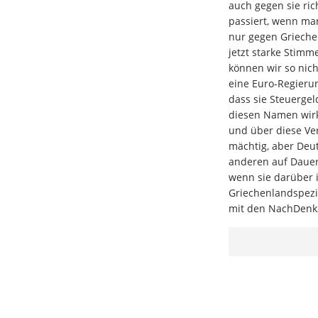
auch gegen sie ric
passiert, wenn man 
nur gegen Griechen
jetzt starke Stimm
können wir so nich
eine Euro-Regieru
dass sie Steuergel
diesen Namen wirk
und über diese Ve
mächtig, aber Deut
anderen auf Dauer 
wenn sie darüber i
Griechenlandspezi
mit den NachDenkS