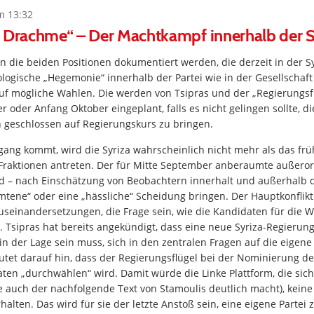
m 13:32
s Drachme“ – Der Machtkampf innerhalb der S
n die beiden Positionen dokumentiert werden, die derzeit in der S
ologische „Hegemonie“ innerhalb der Partei wie in der Gesellschaft
uf mögliche Wahlen. Die werden von Tsipras und der „Regierungsfr
 oder Anfang Oktober eingeplant, falls es nicht gelingen sollte, di
n geschlossen auf Regierungskurs zu bringen.
ang kommt, wird die Syriza wahrscheinlich nicht mehr als das fr
 Fraktionen antreten. Der für Mitte September anberaumte außeror
rd – nach Einschätzung von Beobachtern innerhalt und außerhalb d
mtene“ oder eine „hässliche“ Scheidung bringen. Der Hauptkonflik
useinandersetzungen, die Frage sein, wie die Kandidaten für die W
. Tsipras hat bereits angekündigt, dass eine neue Syriza-Regierun
 in der Lage sein muss, sich in den zentralen Fragen auf die eigene
tet darauf hin, dass der Regierungsflügel bei der Nominierung de
en „durchwählen“ wird. Damit würde die Linke Plattform, die sich 
e auch der nachfolgende Text von Stamoulis deutlich macht), kein
alten. Das wird für sie der letzte Anstoß sein, eine eigene Partei