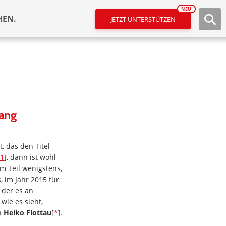
NEU
HEN.
JETZT UNTERSTÜTZEN
gang
, das den Titel
1
], dann ist wohl
um Teil wenigstens,
, im Jahr 2015 für
 der es an
wie es sieht,
n
Heiko Flottau
[
*
].