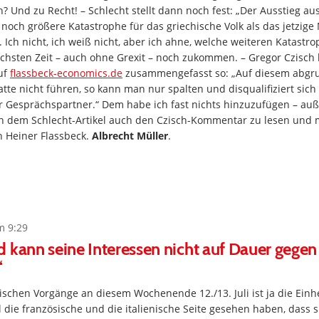
n? Und zu Recht! – Schlecht stellt dann noch fest: „Der Ausstieg au
e noch größere Katastrophe für das griechische Volk als das jetzi
 Ich nicht, ich weiß nicht, aber ich ahne, welche weiteren Katastro
ächsten Zeit – auch ohne Grexit – noch zukommen. – Gregor Czisc
uf
flassbeck-economics.de
zusammengefasst so: „Auf diesem abgru
te nicht führen, so kann man nur spalten und disqualifiziert sich 
Gesprächspartner.“ Dem habe ich fast nichts hinzuzufügen – auß
 dem Schlecht-Artikel auch den Czisch-Kommentar zu lesen und
 Heiner Flassbeck.
Albrecht Müller
.
m 9:29
 kann seine Interessen nicht auf Dauer gegen
“
schen Vorgänge an diesem Wochenende 12./13. Juli ist ja die Einhe
 die französische und die italienische Seite gesehen haben, dass s