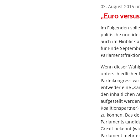
03. August 2015 u
„Euro versu
Im Folgenden solle
politische und ide
auch im Hinblick a
für Ende September
Parlamentsfraktio
Wenn dieser Wahlg
unterschiedlicher
Parteikongress wi
entweder eine „sa
den inhaltlichen A
aufgestellt werden
Koalitionspartner)
zu können. Das deu
Parlamentskandidat
Grexit bekennt (wi
Parlament mehr erh