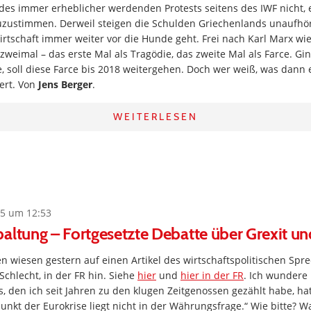
 des immer erheblicher werdenden Protests seitens des IWF nicht,
uzustimmen. Derweil steigen die Schulden Griechenlands unaufhör
irtschaft immer weiter vor die Hunde geht. Frei nach Karl Marx wie
weimal – das erste Mal als Tragödie, das zweite Mal als Farce. Gi
 soll diese Farce bis 2018 weitergehen. Doch wer weiß, was dann 
ert. Von
Jens Berger
.
WEITERLESEN
5 um 12:53
altung – Fortgesetzte Debatte über Grexit u
 wiesen gestern auf einen Artikel des wirtschaftspolitischen Spre
Schlecht, in der FR hin. Siehe
hier
und
hier in der FR
. Ich wundere
s, den ich seit Jahren zu den klugen Zeitgenossen gezählt habe, hat
unkt der Eurokrise liegt nicht in der Währungsfrage.“ Wie bitte? W