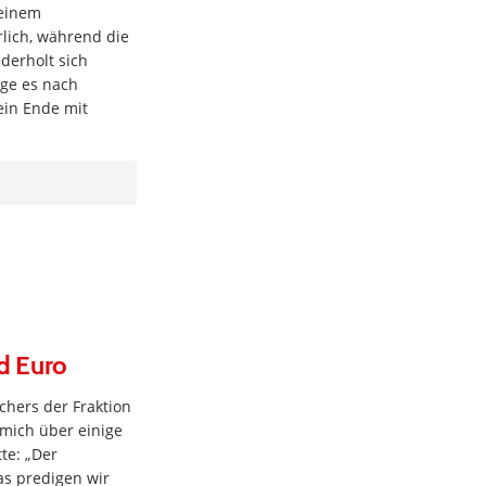
 einem
lich, während die
derholt sich
nge es nach
ein Ende mit
nd Euro
chers der Fraktion
 mich über einige
te: „Der
as predigen wir