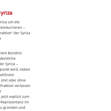
yriza
yriza um die
 konkurrieren –
aktion“ der Syriza
e
ühere Bündnis
dentliche
er Syriza –
tpunkt wird, neben
ahllisten
g (mit oder ohne
 Fraktion verlassen
r
jetzt explizit zum
e Repräsentanz im
 zu gründen und