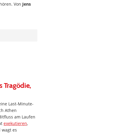
ufhören. Von
Jens
s Tragödie,
ine Last-Minute-
ch Athen
itfluss am Laufen
at
exekutieren
,
l wagt es