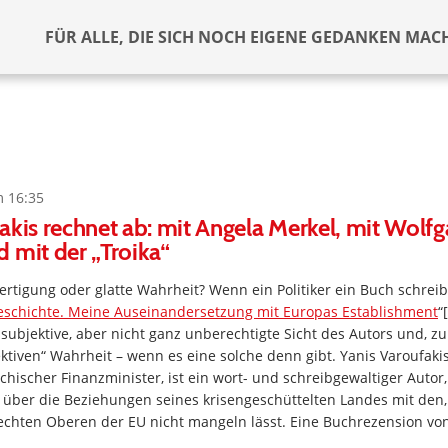
FÜR ALLE, DIE SICH NOCH EIGENE GEDANKEN MAC
m 16:35
akis rechnet ab: mit Angela Merkel, mit Wolf
 mit der „Troika“
ertigung oder glatte Wahrheit? Wenn ein Politiker ein Buch schreibt
eschichte. Meine Auseinandersetzung mit Europas Establishment
“[
 subjektive, aber nicht ganz unberechtigte Sicht des Autors und, z
ektiven“ Wahrheit – wenn es eine solche denn gibt. Yanis Varoufakis
chischer Finanzminister, ist ein wort- und schreibgewaltiger Autor,
über die Beziehungen seines krisengeschüttelten Landes mit den, 
echten Oberen der EU nicht mangeln lässt. Eine Buchrezension vo