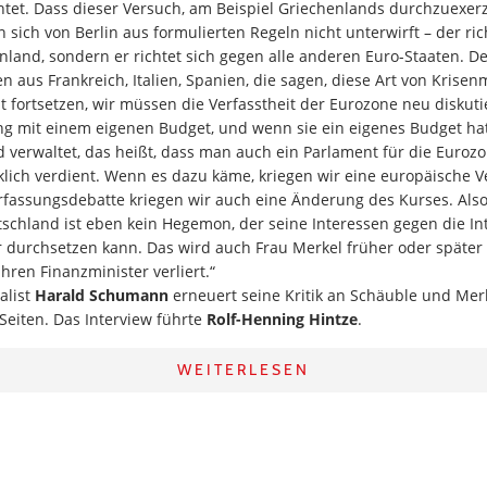
htet. Dass dieser Versuch, am Beispiel Griechenlands durchzuexer
sich von Berlin aus formulierten Regeln nicht unterwirft – der rich
land, sondern er richtet sich gegen alle anderen Euro-Staaten. D
en aus Frankreich, Italien, Spanien, die sagen, diese Art von Kris
t fortsetzen, wir müssen die Verfasstheit der Eurozone neu diskut
ng mit einem eigenen Budget, und wenn sie ein eigenes Budget hat
d verwaltet, das heißt, dass man auch ein Parlament für die Euroz
lich verdient. Wenn es dazu käme, kriegen wir eine europäische 
rfassungsdebatte kriegen wir auch eine Änderung des Kurses. Also
schland ist eben kein Hegemon, der seine Interessen gegen die In
durchsetzen kann. Das wird auch Frau Merkel früher oder später e
hren Finanzminister verliert.“
alist
Harald Schumann
erneuert seine Kritik an Schäuble und Merk
eiten. Das Interview führte
Rolf-Henning Hintze
.
WEITERLESEN