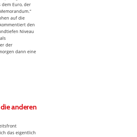
s dem Euro, der
ge Memorandum.“
phen auf die
h kommentiert den
ndtiefen Niveau
als
er der
 morgen dann eine
 die anderen
itsfront
ich das eigentlich