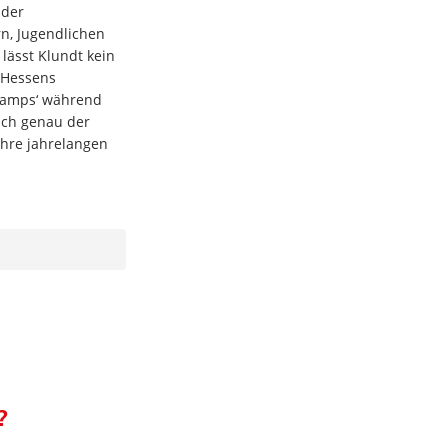
der
n, Jugendlichen
lässt Klundt kein
 Hessens
Camps‘ während
ich genau der
ihre jahrelangen
?