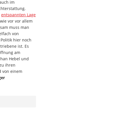
auch im
hterstattung.
h
entspannten Lage
 wie vor vor allem
ngsam muss man
ielfach von
Politik hier noch
triebene ist. Es
Hoffnung am
ephan Hebel und
zu ihren
d von einem
ger