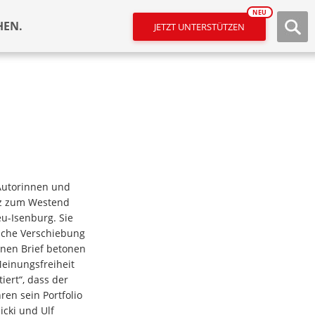
NEU
HEN.
JETZT UNTERSTÜTZEN
 Autorinnen und
anz zum Westend
u-Isenburg. Sie
ische Verschiebung
enen Brief betonen
Meinungsfreiheit
iert“, dass der
ren sein Portfolio
cki und Ulf