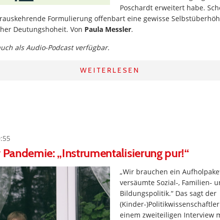
Poschardt erweitert habe. Sch
erauskehrende Formulierung offenbart eine gewisse Selbstüberhö
cher Deutungshoheit. Von
Paula Messler
.
 auch als Audio-Podcast verfügbar.
WEITERLESEN
0:55
r Pandemie: „Instrumentalisierung pur!“
„Wir brauchen ein Aufholpaket
versäumte Sozial-, Familien- 
Bildungspolitik.“ Das sagt der
(Kinder-)Politikwissenschaftle
einem zweiteiligen Interview 