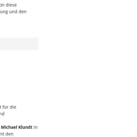
on diese
hung und den
 für die
und
r
Michael Klundt
in
mit den