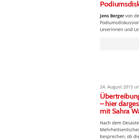
Podiumsdisk
Jens Berger
von de
Podiumsdiskussione
Leserinnen und Le
24. August 2015 u
Übertreibung
– hier darge
mit Sahra W
Nach dem Desaster
Mehrheitsentschei
besprechen, ob die