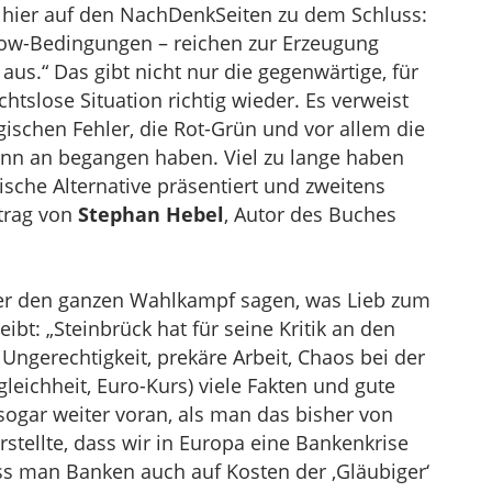
 hier auf den NachDenkSeiten zu dem Schluss:
how-Bedingungen – reichen zur Erzeugung
us.“ Das gibt nicht nur die gegenwärtige, für
htslose Situation richtig wieder. Es verweist
ischen Fehler, die Rot-Grün und vor allem die
nn an begangen haben. Viel zu lange haben
itische Alternative präsentiert und zweitens
itrag von
Stephan Hebel
, Autor des Buches
er den ganzen Wahlkampf sagen, was Lieb zum
ibt: „Steinbrück hat für seine Kritik an den
Ungerechtigkeit, prekäre Arbeit, Chaos bei der
ichheit, Euro-Kurs) viele Fakten und gute
sogar weiter voran, als man das bisher von
rstellte, dass wir in Europa eine Bankenkrise
ss man Banken auch auf Kosten der ,Gläubiger‘