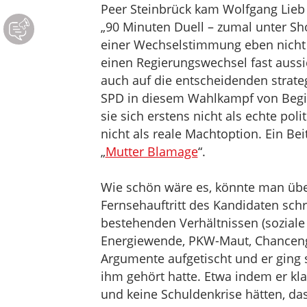
Peer Steinbrück kam Wolfgang Lieb
„90 Minuten Duell – zumal unter S
einer Wechselstimmung eben nicht a
einen Regierungswechsel fast aussic
auch auf die entscheidenden strateg
SPD in diesem Wahlkampf von Begi
sie sich erstens nicht als echte pol
nicht als reale Machtoption. Ein Be
„
Mutter Blamage
“.
Wie schön wäre es, könnte man üb
Fernsehauftritt des Kandidaten schre
bestehenden Verhältnissen (soziale 
Energiewende, PKW-Maut, Chancengle
Argumente aufgetischt und er ging 
ihm gehört hatte. Etwa indem er kla
und keine Schuldenkrise hätten, da