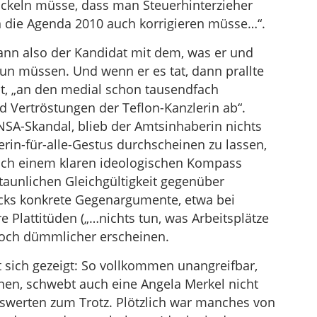
ickeln müsse, dass man Steuerhinterzieher
die Agenda 2010 auch korrigieren müsse…“.
ann also der Kandidat mit dem, was er und
 tun müssen. Und wenn er es tat, dann prallte
ibt, „an den medial schon tausendfach
 Vertröstungen der Teflon-Kanzlerin ab“.
NSA-Skandal, blieb der Amtsinhaberin nichts
erin-für-alle-Gestus durchscheinen zu lassen,
nach einem klaren ideologischen Kompass
rstaunlichen Gleichgültigkeit gegenüber
ücks konkrete Gegenargumente, etwa bei
e Plattitüden („…nichts tun, was Arbeitsplätze
noch dümmlicher erscheinen.
t sich gezeigt: So vollkommen unangreifbar,
en, schwebt auch eine Angela Merkel nicht
tswerten zum Trotz. Plötzlich war manches von