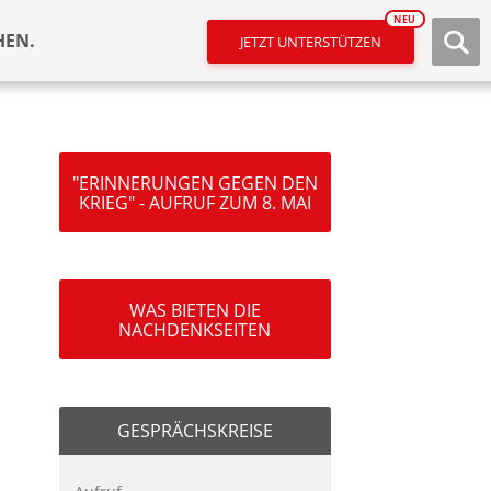
NEU
HEN.
JETZT UNTERSTÜTZEN
"ERINNERUNGEN GEGEN DEN
KRIEG" - AUFRUF ZUM 8. MAI
WAS BIETEN DIE
NACHDENKSEITEN
GESPRÄCHSKREISE