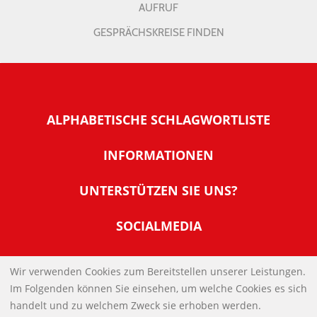
AUFRUF
GESPRÄCHSKREISE FINDEN
ALPHABETISCHE SCHLAGWORTLISTE
INFORMATIONEN
Warum NachDenkSeiten
UNTERSTÜTZEN SIE UNS?
Wer steckt dahinter
Der Förderverein: IQM
SOCIALMEDIA
Tipps zur Nutzung der NachDenkSeiten
Allgemeine Spendeninformationen
Banner und E-Mail-Signaturen
IMPRESSUM
Werden Sie Fördermitglied
Wir verwenden Cookies zum Bereitstellen unserer Leistungen.
Links
Im Folgenden können Sie einsehen, um welche Cookies es sich
Spenden Sie Online
DATENSCHUTZERKLÄRUNG
Kontakt
handelt und zu welchem Zweck sie erhoben werden.