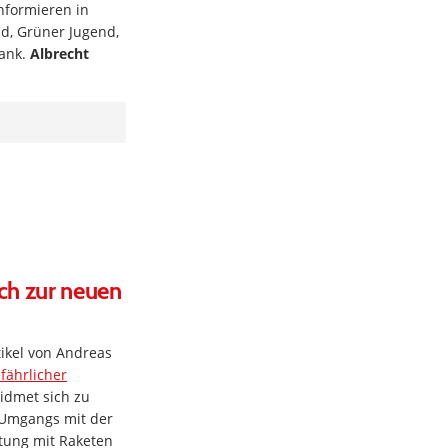
informieren in
d, Grüner Jugend,
Dank.
Albrecht
ch zur neuen
tikel von Andreas
fährlicher
widmet sich zu
 Umgangs mit der
tung mit Raketen