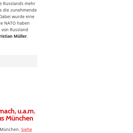
ze Russlands mehr
ss die zunehmende
Dabei wurde eine
 die NATO haben
e von Russland
ristian Müller
.
mach, u.a.m.
aus München
A München.
Siehe