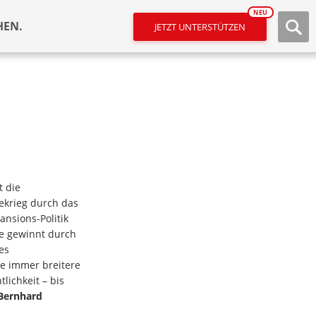
NEU
HEN.
JETZT UNTERSTÜTZEN
 die
ekrieg durch das
nsions-Politik
Sie gewinnt durch
es
e immer breitere
lichkeit – bis
Bernhard