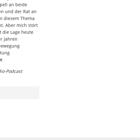
ell an beide
en und der Rat an
bei diesem Thema
t. Aber mich stört
t die Lage heute
er Jahren
sbewegung
stung
r
.
dio-Podcast