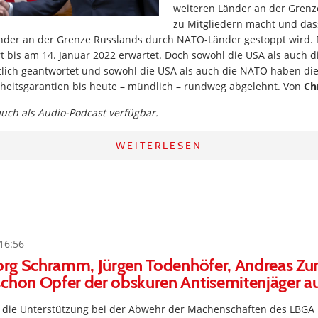
weiteren Länder an der Gren
zu Mitgliedern macht und da
nder an der Grenze Russlands durch NATO-Länder gestoppt wird. 
rt bis am 14. Januar 2022 erwartet. Doch sowohl die USA als auch
ftlich geantwortet und sowohl die USA als auch die NATO haben di
rheitsgarantien bis heute – mündlich – rundweg abgelehnt. Von
Ch
 auch als Audio-Podcast verfügbar.
WEITERLESEN
16:56
eorg Schramm, Jürgen Todenhöfer, Andreas Zu
schon Opfer der obskuren Antisemitenjäger 
r die Unterstützung bei der Abwehr der Machenschaften des LBG