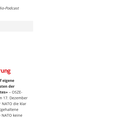
dio-Podcast
rung
f eigene
osten der
ates»
– OSZE-
am 17. Dezember
 NATO die klar
stgehaltene
ie NATO keine