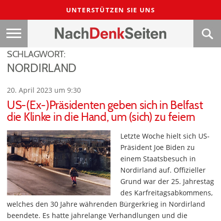
UNTERSTÜTZEN SIE UNS
SCHLAGWORT:
NORDIRLAND
20. April 2023 um 9:30
US-(Ex-)Präsidenten geben sich in Belfast
die Klinke in die Hand, um (sich) zu feiern
Letzte Woche hielt sich US-
Präsident Joe Biden zu
einem Staatsbesuch in
Nordirland auf. Offizieller
Grund war der 25. Jahrestag
des Karfreitagsabkommens,
welches den 30 Jahre währenden Bürgerkrieg in Nordirland
beendete. Es hatte jahrelange Verhandlungen und die