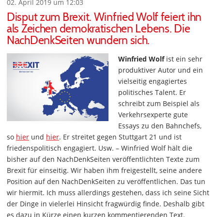
02. April 2019 um 12:03
Disput zum Brexit. Winfried Wolf feiert ihn
als Zeichen demokratischen Lebens. Die
NachDenkSeiten wundern sich.
Winfried Wolf
ist ein sehr
produktiver Autor und ein
vielseitig engagiertes
politisches Talent. Er
schreibt zum Beispiel als
Verkehrsexperte gute
Essays zu den Bahnchefs,
so
hier
und
hier
. Er streitet gegen Stuttgart 21 und ist
friedenspolitisch engagiert. Usw. – Winfried Wolf hält die
bisher auf den NachDenkSeiten veröffentlichten Texte zum
Brexit für einseitig. Wir haben ihm freigestellt, seine andere
Position auf den NachDenkSeiten zu veröffentlichen. Das tun
wir hiermit. Ich muss allerdings gestehen, dass ich seine Sicht
der Dinge in vielerlei Hinsicht fragwürdig finde. Deshalb gibt
es dazu in Kürze einen kurzen kommentierenden Text.