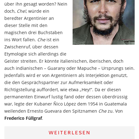
über ihn gesagt worden? Nein
doch,
Che!
, würde ein
beredter Argentinier an
dieser Stelle mit den
magischen drei Buchstaben
ins Wort fallen.
Che
ist ein
Zwischenruf, über dessen
Etymologie sich allerdings die
Geister streiten. Er könnte italienischen, iberischen, doch
auch indianischen – Guarany oder Mapuche – Ursprungs sein.
Jedenfalls wird er von Argentiniern als Interjektion genutzt,
die den Gesprächspartner zur Aufmerksamkeit oder
Richtigstellung auffordert, wie etwa „Hey!”. Da er diesen
permanenten Einwurf lustig fand oder dessen überdrüssig
war, legte der Kubaner Ñico López dem 1954 in Guatemala
weilenden Ernesto Guevara den Spitznamen
Che
zu. Von
Frederico Füllgraf
.
WEITERLESEN