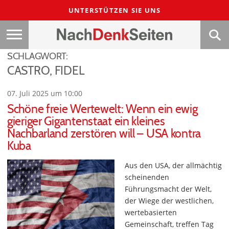
UNTERSTÜTZEN SIE UNS
SCHLAGWORT:
CASTRO, FIDEL
07. Juli 2025 um 10:00
Schöne freie Wertewelt: Wenn ein ewig
gieriger Gigantenstaat ein kleines
Nachbarland zerstören will – USA kontra
Kuba
Aus den USA, der allmächtig
scheinenden
Führungsmacht der Welt,
der Wiege der westlichen,
wertebasierten
Gemeinschaft, treffen Tag