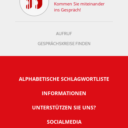
Kommen Sie miteinander
ins Gespräch!
AUFRUF
GESPRÄCHSKREISE FINDEN
ALPHABETISCHE SCHLAGWORTLISTE
INFORMATIONEN
Warum NachDenkSeiten
UNTERSTÜTZEN SIE UNS?
Wer steckt dahinter
Der Förderverein: IQM
SOCIALMEDIA
Tipps zur Nutzung der NachDenkSeiten
Allgemeine Spendeninformationen