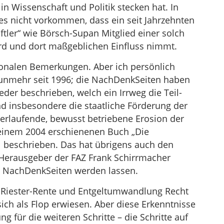
in Wissenschaft und Politik stecken hat. In
 es nicht vorkommen, dass ein seit Jahrzehnten
tler“ wie Börsch-Supan Mitglied einer solch
d und dort maßgeblichen Einfluss nimmt.
ionalen Bemerkungen. Aber ich persönlich
unmehr seit 1996; die NachDenkSeiten haben
der beschrieben, welch ein Irrweg die Teil-
nd insbesondere die staatliche Förderung der
verlaufende, bewusst betriebene Erosion der
meinem 2004 erschienenen Buch „Die
il beschrieben. Das hat übrigens auch den
 Herausgeber der FAZ Frank Schirrmacher
r NachDenkSeiten werden lassen.
r Riester-Rente und Entgeltumwandlung Recht
ich als Flop erwiesen. Aber diese Erkenntnisse
 für die weiteren Schritte – die Schritte auf