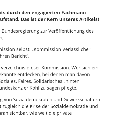
die
Lautstärke
chts durch den engagierten Fachmann
zu
stand. Das ist der Kern unseres Artikels!
regeln.
er Bundesregierung zur Veröffentlichung des
n,
ission selbst: „Kommission Verlässlicher
hren Bericht“,
erverzeichnis dieser Kommission. Wer sich ein
Bekannte entdecken, bei denen man davon
ziales, Faires, Solidarisches „hinten
undeskanzler Kohl zu sagen pflegte.
ng von Sozialdemokraten und Gewerkschaftern
 zugleich die Krise der Sozialdemokratie und
an sichtbar, wie weit die private