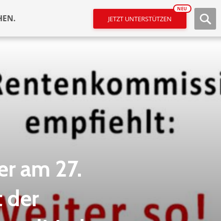
NEU
HEN.
JETZT UNTERSTÜTZEN
er am 27.
t der