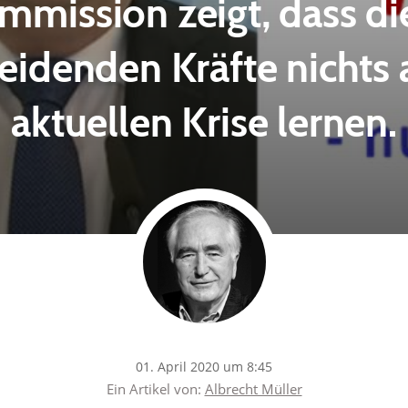
mission zeigt, dass die
eidenden Kräfte nichts 
aktuellen Krise lernen.
01. April 2020 um 8:45
Ein Artikel von:
Albrecht Müller