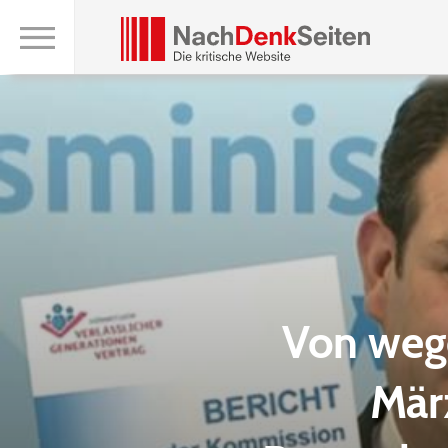
Von wege
März