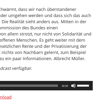
chwärmt, dass wir nach überstandener
ander umgehen werden und dass sich das auch
 Die Realität sieht anders aus. Mitten in der
nkommission des Bundes einen
on allem strotzt, nur nicht von Solidarität und
roffenen Menschen. Es geht weiter mit dem
setzlichen Rente und der Privatisierung der
 nichts von Nachbarn gelernt, zum Beispiel
u ein paar Informationen. Albrecht Müller.
odcast verfügbar.
Pfeiltasten
00:00
Hoch/Runter
benutzen,
nload
um