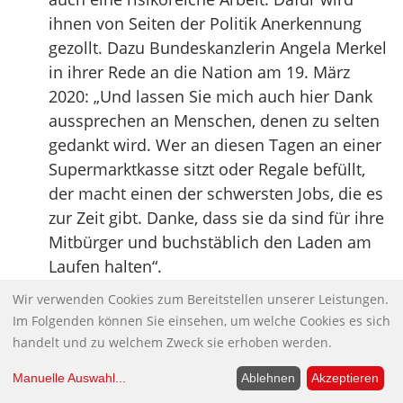
ihnen von Seiten der Politik Anerkennung
gezollt. Dazu Bundeskanzlerin Angela Merkel
in ihrer Rede an die Nation am 19. März
2020: „Und lassen Sie mich auch hier Dank
aussprechen an Menschen, denen zu selten
gedankt wird. Wer an diesen Tagen an einer
Supermarktkasse sitzt oder Regale befüllt,
der macht einen der schwersten Jobs, die es
zur Zeit gibt. Danke, dass sie da sind für ihre
Mitbürger und buchstäblich den Laden am
Laufen halten“.
Bisher wird mehr als die Hälfte der
Wir verwenden Cookies zum Bereitstellen unserer Leistungen.
Handelsbeschäftigten ohne eine
Im Folgenden können Sie einsehen, um welche Cookies es sich
tarifvertragliche Bezahlung abgespeist. Wir
handelt und zu welchem Zweck sie erhoben werden.
fordern deshalb die Politik auf, die jeweiligen
Manuelle Auswahl
...
Ablehnen
Akzeptieren
regionalen Tarifverträge im Handel für