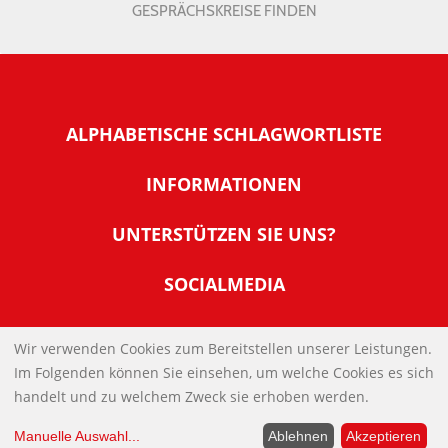
GESPRÄCHSKREISE FINDEN
ALPHABETISCHE SCHLAGWORTLISTE
INFORMATIONEN
Warum NachDenkSeiten
UNTERSTÜTZEN SIE UNS?
Wer steckt dahinter
Der Förderverein: IQM
SOCIALMEDIA
Tipps zur Nutzung der NachDenkSeiten
Allgemeine Spendeninformationen
Banner und E-Mail-Signaturen
IMPRESSUM
Werden Sie Fördermitglied
Wir verwenden Cookies zum Bereitstellen unserer Leistungen.
Links
Im Folgenden können Sie einsehen, um welche Cookies es sich
Spenden Sie Online
DATENSCHUTZERKLÄRUNG
Kontakt
handelt und zu welchem Zweck sie erhoben werden.
Impressum
Manuelle Auswahl
...
Ablehnen
Akzeptieren