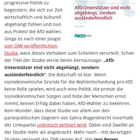
progressive Politik zu
begeistern, die sich zur Zeit
wirtschaftlich und kulturell
abgehängt fühlen und nun
aus Protest die AfD wählen.
Ginge es nach einer jüngst
vom DIW veröffentlichten
Studie
, wäre dieses Vorhaben zum Scheitern verurteilt. Schon
der Titel der Studie verrät deren Kernaussage:
„AfD-
Unterstützer sind nicht abgehängt, sondern
ausländerfeindlich“
. Die Botschaft ist klar. Wenn
sozioökonomische Gründe für die Wahlentscheidung pro AfD
keine Rolle spielen, wird auch eine Politik, die primär die
sozioökonomischen Sorgen und Nöte der Menschen ernst
nimmt, keinen Erfolg dabei haben, AfD-Wähler zu bekehren.
Kein Wunder, dass diese Studie vor allem von den
parteipolitischen Gegnern von Sahra Wagenknecht innerhalb
der Linkspartei
unkritisch gefeiert wird
. Dabei sind Zweifel an
der Studie mehr als angebracht. Mehr noch – mit derartigen
Studien verspielt das DIW seinen Ruf. Von
Jens Berger
.