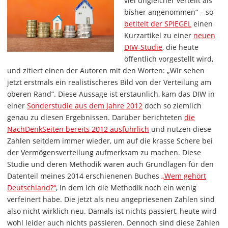
viel ungleicher verteilt als
bisher angenommen“ – so
betitelt der SPIEGEL
einen
Kurzartikel zu einer
neuen
DIW-Studie
, die heute
öffentlich vorgestellt wird,
und zitiert einen der Autoren mit den Worten: „Wir sehen
jetzt erstmals ein realistischeres Bild von der Verteilung am
oberen Rand“. Diese Aussage ist erstaunlich, kam das DIW in
einer
Sonderstudie aus dem Jahre 2012
doch so ziemlich
genau zu diesen Ergebnissen. Darüber berichteten
die
NachDenkSeiten bereits 2012 ausführlich
und nutzen diese
Zahlen seitdem immer wieder, um auf die krasse Schere bei
der Vermögensverteilung aufmerksam zu machen. Diese
Studie und deren Methodik waren auch Grundlagen für den
Datenteil meines 2014 erschienenen Buches
„Wem gehört
Deutschland?“
, in dem ich die Methodik noch ein wenig
verfeinert habe. Die jetzt als neu angepriesenen Zahlen sind
also nicht wirklich neu. Damals ist nichts passiert, heute wird
wohl leider auch nichts passieren. Dennoch sind diese Zahlen