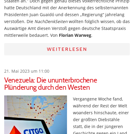
Staaten an.“ Doch gegen genau dieses völkerrechtliche Prinzip
hatte Deutschland mit der Anerkennung des selbsternannten
Präsidenten Juan Guaidó und dessen „Regierung“ jahrelang
verstoßen. Die
NachDenkSeiten
wollten folglich wissen, ob das
Auswärtige Amt diesen Verstoß gegen deutsche Staatspraxis
mittlerweile bedauert. Von
Florian Warweg
.
WEITERLESEN
21. Mai 2023 um 11:00
Venezuela: Die ununterbrochene
Plünderung durch den Westen
Vergangene Woche fand,
während der Rest der Welt
woanders hinschaute, einer
der größten Diebstähle
statt, die in der jüngeren
Geschichte gegen ein Land