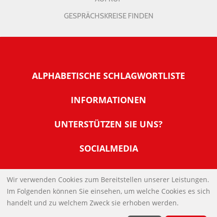
GESPRÄCHSKREISE FINDEN
ALPHABETISCHE SCHLAGWORTLISTE
INFORMATIONEN
Warum NachDenkSeiten
UNTERSTÜTZEN SIE UNS?
Wer steckt dahinter
Der Förderverein: IQM
SOCIALMEDIA
Tipps zur Nutzung der NachDenkSeiten
Allgemeine Spendeninformationen
Banner und E-Mail-Signaturen
IMPRESSUM
Werden Sie Fördermitglied
Wir verwenden Cookies zum Bereitstellen unserer Leistungen.
Links
Im Folgenden können Sie einsehen, um welche Cookies es sich
Spenden Sie Online
DATENSCHUTZERKLÄRUNG
Kontakt
handelt und zu welchem Zweck sie erhoben werden.