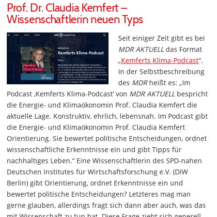
Prof. Dr. Claudia Kemfert –
Wissenschaftlerin neuen Typs
Seit einiger Zeit gibt es bei
MDR AKTUELL
das Format
„
Kemferts Klima-Podcast
“.
In der Selbstbeschreibung
des
MDR
heißt es: „Im
Podcast ‚Kemferts Klima-Podcast‘ von
MDR AKTUELL
bespricht
die Energie- und Klimaökonomin Prof. Claudia Kemfert die
aktuelle Lage. Konstruktiv, ehrlich, lebensnah. Im Podcast gibt
die Energie- und Klimaökonomin Prof. Claudia Kemfert
Orientierung. Sie bewertet politische Entscheidungen, ordnet
wissenschaftliche Erkenntnisse ein und gibt Tipps für
nachhaltiges Leben.“ Eine Wissenschaftlerin des SPD-nahen
Deutschen Institutes für Wirtschaftsforschung e.V. (DIW
Berlin) gibt Orientierung, ordnet Erkenntnisse ein und
bewertet politische Entscheidungen? Letzteres mag man
gerne glauben, allerdings fragt sich dann aber auch, was das
mit Wissenschaft zu tun hat. Diese Frage zieht sich generell