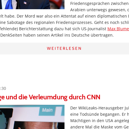
Friedensgesprächen zwischen 
Arabien unterwegs gewesen, di
lt habe. Der Mord war also ein Attentat auf einen diplomatischen
eine Sabotage des regionalen Friedensprozesses. Geht es noch sch
ehlende) Berichterstattung dazu hat sich US-Journalist
Max Blume
hDenkSeiten haben seinen Artikel ins Deutsche übertragen.
WEITERLESEN
0:30
nge und die Verleumdung durch CNN
Der WikiLeaks-Herausgeber Ju
eine Todsünde begangen. Er h
Mächtigen in den USA angeleg
andere Mal die Maske vom Ge