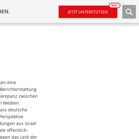
NEU
HEN.
JETZT UNTERSTÜTZEN
en eine
 Berichterstattung
skrepanz zwischen
n Medien.
dass deutsche
 Perspektive
dungen aus Israel
ale öffentlich-
egen das Leid der