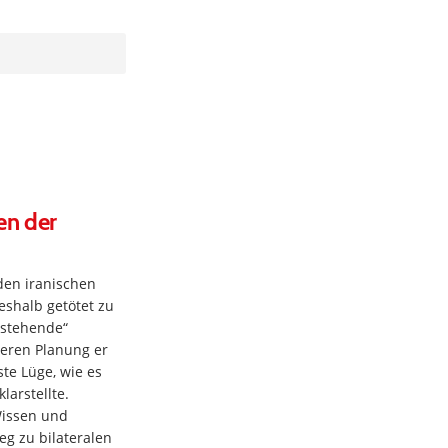
en der
den iranischen
eshalb getötet zu
rstehende“
deren Planung er
ste Lüge, wie es
klarstellte.
Wissen und
g zu bilateralen