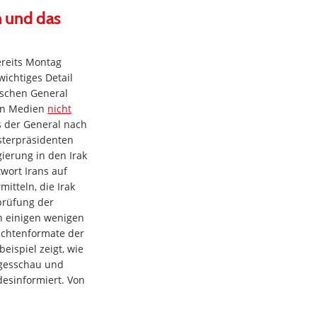
n und das
reits Montag
wichtiges Detail
ischen General
ten Medien
nicht
s der General nach
sterpräsidenten
gierung in den Irak
wort Irans auf
mitteln, die Irak
prüfung der
n einigen wenigen
ichtenformate der
eispiel zeigt, wie
agesschau und
desinformiert. Von