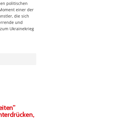
nen politischen
 Moment einer der
stler, die sich
errende und
zum Ukrainekrieg
eiten”
nterdrücken,