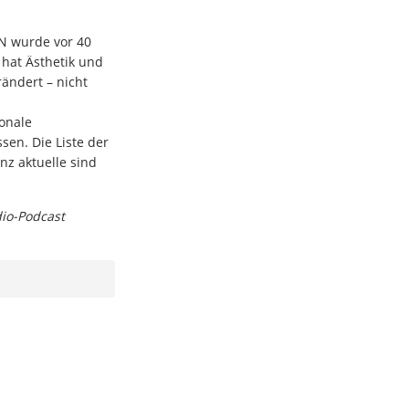
N wurde vor 40
 hat Ästhetik und
ändert – nicht
h
onale
en. Die Liste der
nz aktuelle sind
dio-Podcast