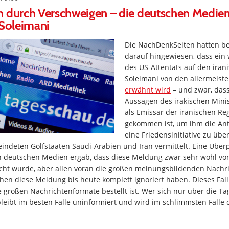
n durch Verschweigen – die deutschen Medie
 Soleimani
Die NachDenkSeiten hatten be
darauf hingewiesen, dass ein 
des US-Attentats auf den iran
Soleimani von den allermeis
erwähnt wird
– und zwar, das
Aussagen des irakischen Mini
als Emissär der iranischen Re
gekommen ist, um ihm die Ant
eine Friedensinitiative zu über
indeten Golfstaaten Saudi-Arabien und Iran vermittelt. Eine Über
n deutschen Medien ergab, dass diese Meldung zwar sehr wohl vo
icht wurde, aber allen voran die großen meinungsbildenden Nachr
chen diese Meldung bis heute komplett ignoriert haben. Dieses Fallb
 großen Nachrichtenformate bestellt ist. Wer sich nur über die T
bleibt im besten Falle uninformiert und wird im schlimmsten Falle 