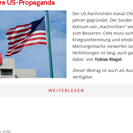
hre US-Propaganda
Der US-Nachrichten-Kanal CN
Jahren gegründet. Der Sender
Konsum von „Nachrichten“ ver
zum Besseren: CNN muss sic
Kriegsvorbereitung und emoti
Meinungsmache vorwerfen lass
Verfehlungen ist lang, auch ga
dabei. Von
Tobias Riegel
.
Dieser Beitrag ist auch als Au
verfügbar.
WEITERLESEN
m 9:00