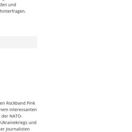
lden und
hinterfragen.
hen Rockband Pink
einem interessanten
t der NATO-
 Ukrainekriegs und
her Journalisten