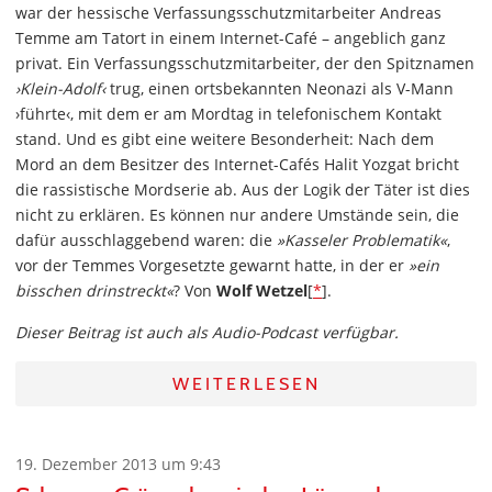
war der hessische Verfassungsschutzmitarbeiter Andreas
Temme am Tatort in einem Internet-Café – angeblich ganz
privat. Ein Verfassungsschutzmitarbeiter, der den Spitznamen
›Klein-Adolf‹
trug, einen ortsbekannten Neonazi als V-Mann
›führte‹, mit dem er am Mordtag in telefonischem Kontakt
stand. Und es gibt eine weitere Besonderheit: Nach dem
Mord an dem Besitzer des Internet-Cafés Halit Yozgat bricht
die rassistische Mordserie ab. Aus der Logik der Täter ist dies
nicht zu erklären. Es können nur andere Umstände sein, die
dafür ausschlaggebend waren: die
»Kasseler Problematik«
,
vor der Temmes Vorgesetzte gewarnt hatte, in der er
»ein
bisschen drinstreckt«
? Von
Wolf Wetzel
[
*
].
Dieser Beitrag ist auch als Audio-Podcast verfügbar.
WEITERLESEN
19. Dezember 2013 um 9:43