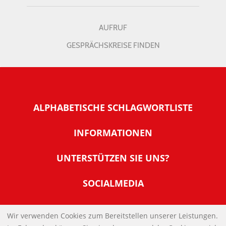
AUFRUF
GESPRÄCHSKREISE FINDEN
ALPHABETISCHE SCHLAGWORTLISTE
INFORMATIONEN
Warum NachDenkSeiten
UNTERSTÜTZEN SIE UNS?
Wer steckt dahinter
Der Förderverein: IQM
SOCIALMEDIA
Tipps zur Nutzung der NachDenkSeiten
Allgemeine Spendeninformationen
Banner und E-Mail-Signaturen
IMPRESSUM
Werden Sie Fördermitglied
Wir verwenden Cookies zum Bereitstellen unserer Leistungen.
Links