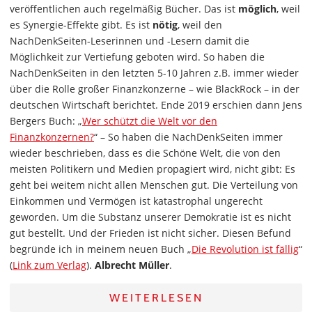
veröffentlichen auch regelmäßig Bücher. Das ist
möglich
, weil
es Synergie-Effekte gibt. Es ist
nötig
, weil den
NachDenkSeiten-Leserinnen und -Lesern damit die
Möglichkeit zur Vertiefung geboten wird. So haben die
NachDenkSeiten in den letzten 5-10 Jahren z.B. immer wieder
über die Rolle großer Finanzkonzerne – wie BlackRock – in der
deutschen Wirtschaft berichtet. Ende 2019 erschien dann Jens
Bergers Buch: „
Wer schützt die Welt vor den
Finanzkonzernen?
“ – So haben die NachDenkSeiten immer
wieder beschrieben, dass es die Schöne Welt, die von den
meisten Politikern und Medien propagiert wird, nicht gibt: Es
geht bei weitem nicht allen Menschen gut. Die Verteilung von
Einkommen und Vermögen ist katastrophal ungerecht
geworden. Um die Substanz unserer Demokratie ist es nicht
gut bestellt. Und der Frieden ist nicht sicher. Diesen Befund
begründe ich in meinem neuen Buch „
Die Revolution ist fällig
“
(
Link zum Verlag
).
Albrecht Müller
.
WEITERLESEN