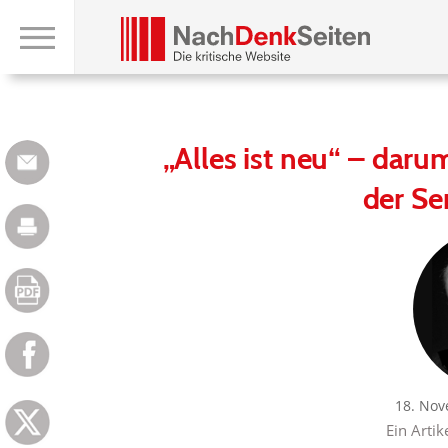
„Alles ist neu“ – daru
der Se
18. Nov
Ein Artik