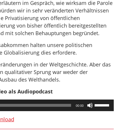
rläutern im Gespräch, wie wirksam die Parole
ürden wir in sehr veränderten Verhältnissen
 Privatisierung von öffentlichen
rung von bisher öffentlich bereitgestellten
nd mit solchen Behauptungen begründet.
sabkommen halten unsere politischen
ie Globalisierung dies erfordere.
eränderungen in der Weltgeschichte. Aber das
n qualitativer Sprung war weder der
Ausbau des Welthandels.
deo als Audiopodcast
Pfeiltasten
00:00
Hoch/Runter
benutzen,
nload
um