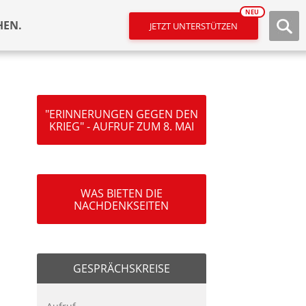
NEU
HEN.
JETZT UNTERSTÜTZEN
"ERINNERUNGEN GEGEN DEN
KRIEG" - AUFRUF ZUM 8. MAI
WAS BIETEN DIE
NACHDENKSEITEN
GESPRÄCHSKREISE