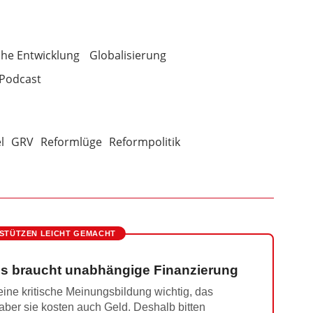
die
Lautstärke
zu
he Entwicklung
Globalisierung
regeln.
Podcast
l
GRV
Reformlüge
Reformpolitik
STÜTZEN LEICHT GEMACHT
s braucht unabhängige Finanzierung
ine kritische Meinungsbildung wichtig, das
 aber sie kosten auch Geld. Deshalb bitten