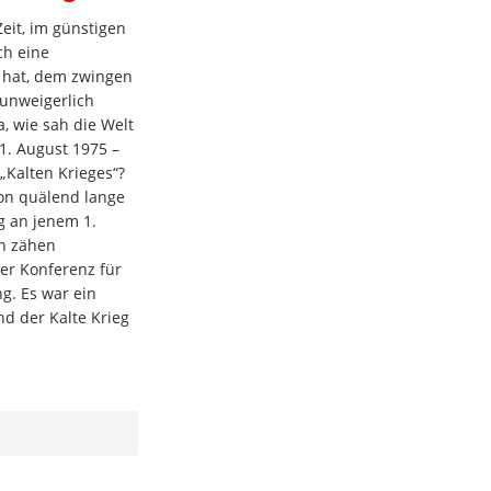
Zeit, im günstigen
ch eine
 hat, dem zwingen
 unweigerlich
, wie sah die Welt
 1. August 1975 –
„Kalten Krieges“?
hon quälend lange
g an jenem 1.
n zähen
er Konferenz für
g. Es war ein
nd der Kalte Krieg