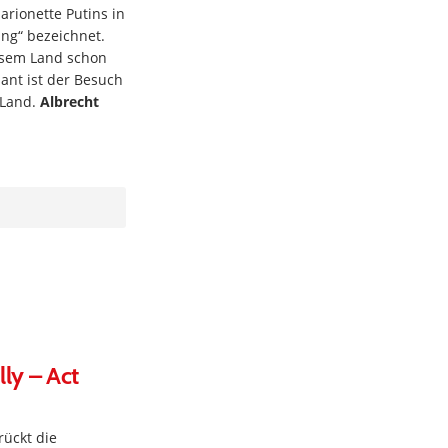
arionette Putins in
ng“ bezeichnet.
iesem Land schon
ant ist der Besuch
 Land.
Albrecht
ly – Act
rückt die