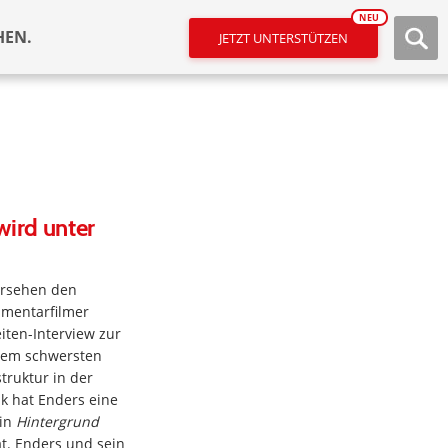
NEU
HEN.
JETZT UNTERSTÜTZEN
ird unter
ersehen den
umentarfilmer
ten-Interview zur
dem schwersten
truktur in der
k hat Enders eine
zin
Hintergrund
hat. Enders und sein