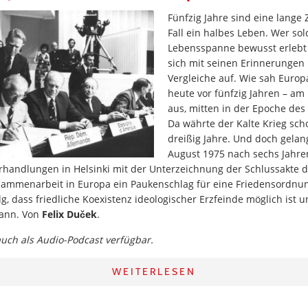
Fünfzig Jahre sind eine lange 
Fall ein halbes Leben. Wer sol
Lebensspanne bewusst erlebt
sich mit seinen Erinnerungen
Vergleiche auf. Wie sah Europa
heute vor fünfzig Jahren – am
aus, mitten in der Epoche des 
Da währte der Kalte Krieg sc
dreißig Jahre. Und doch gelan
August 1975 nach sechs Jahre
rhandlungen in Helsinki mit der Unterzeichnung der Schlussakte d
sammenarbeit in Europa ein Paukenschlag für eine Friedensordnun
g, dass friedliche Koexistenz ideologischer Erzfeinde möglich ist u
ann. Von
Felix Duček
.
 auch als Audio-Podcast verfügbar.
WEITERLESEN