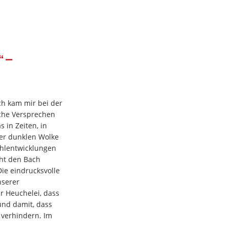
“ –
ch kam mir bei der
che Versprechen
 in Zeiten, in
er dunklen Wolke
ehlentwicklungen
eht den Bach
ie eindrucksvolle
nserer
er Heuchelei, dass
und damit, dass
 verhindern. Im