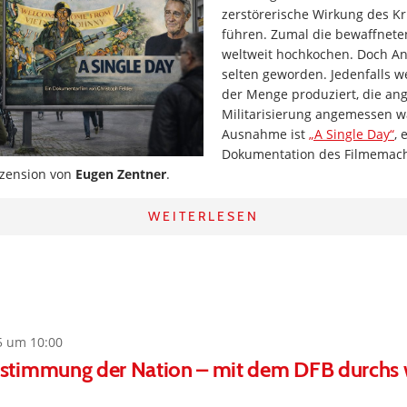
zerstörerische Wirkung des Kr
führen. Zumal die bewaffneten
weltweit hochkochen. Doch Ant
selten geworden. Jedenfalls we
der Menge produziert, die ang
Militarisierung angemessen w
Ausnahme ist
„A Single Day“
, 
Dokumentation des Filmemach
ezension von
Eugen Zentner
.
WEITERLESEN
5 um 10:00
timmung der Nation – mit dem DFB durchs 