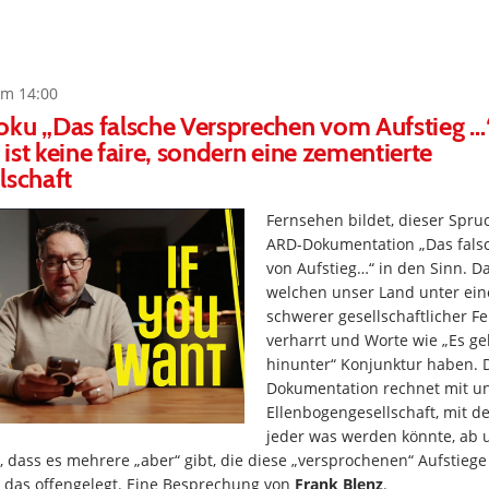
um 14:00
ku „Das falsche Versprechen vom Aufstieg …
ist keine faire, sondern eine zementierte
lschaft
Fernsehen bildet, dieser Spru
ARD-Dokumentation „Das fals
von Aufstieg…“ in den Sinn. Das
welchen unser Land unter ein
schwerer gesellschaftlicher F
verharrt und Worte wie „Es g
hinunter“ Konjunktur haben. D
Dokumentation rechnet mit u
Ellenbogengesellschaft, mit d
jeder was werden könnte, ab 
 dass es mehrere „aber“ gibt, die diese „versprochenen“ Aufstiege
 das offengelegt. Eine Besprechung von
Frank Blenz
.