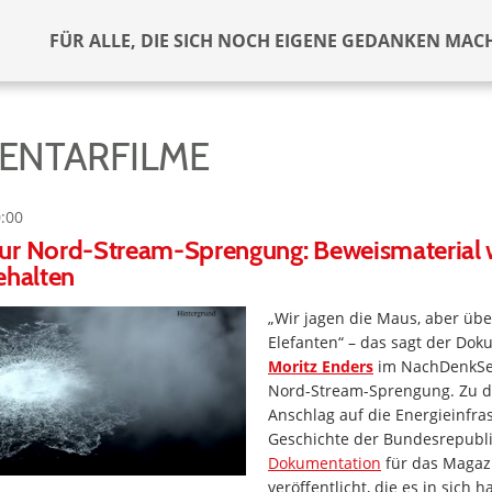
FÜR ALLE, DIE SICH NOCH EIGENE GEDANKEN MAC
ENTARFILME
0:00
ur Nord-Stream-Sprengung: Beweismaterial w
ehalten
„Wir jagen die Maus, aber üb
Elefanten“ – das sagt der Dok
Moritz Enders
im NachDenkSei
Nord-Stream-Sprengung. Zu 
Anschlag auf die Energieinfras
Geschichte der Bundesrepubli
Dokumentation
für das Maga
veröffentlicht, die es in sich 