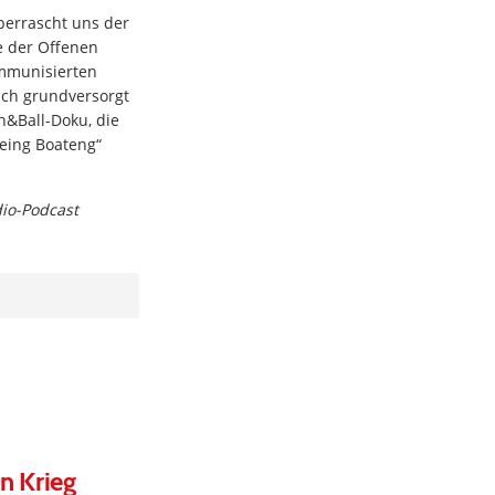
berrascht uns der
le der Offenen
immunisierten
lich grundversorgt
h&Ball-Doku, die
Being Boateng“
dio-Podcast
n Krieg