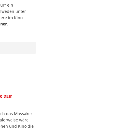
ur“ ein
chweden unter
ere im Kino
kner
.
s zur
sich das Massaker
alerweise wäre
sehen und Kino die