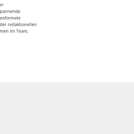
er
spannende
deoformate
der redaktionellen
ommen im Team,