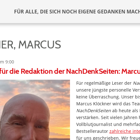
FÜR ALLE, DIE SICH NOCH EIGENE GEDANKEN MAC
ER, MARCUS
um 9:00
für die Redaktion der NachDenkSeiten: Marc
Für regelmäßige Leser der
Na
unsere jüngste personelle Ver
keine Überraschung. Unser bi
Marcus Klöckner wird das Te
NachDenkSeiten
ab heute als
verstärken. Seit vielen Jahren 
Vollblutjournalist und mehrfa
Bestsellerautor
zahlreiche int
für uns geschrieben. Wir freu