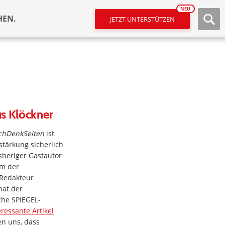
NEU
HEN.
JETZT UNTERSTÜTZEN
us Klöckner
chDenkSeiten
ist
stärkung sicherlich
sheriger Gastautor
am der
 Redakteur
hat der
che SPIEGEL-
eressante Artikel
en uns, dass