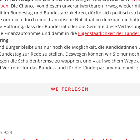
oben
. Die Chance, von diesem unverantwortbaren Irrweg wieder mi
it im Bundestag und Bundes abzukehren, dürfte sich politisch so 
 nur noch durch eine dramatische Notsituation denkbar, die hoffe
ie Hoffnung, dass der Bundesrat oder die Gerichte diese Verfass
 die Finanzautonomie und damit in die
Eigenstaatlichkeit der Länder
ring.
nd Bürger bleibt uns nur noch die Möglichkeit, die Kandidatinnen
 Bundestag zur Rede zu stellen. Deswegen können wir Sie nur noch
egen die Schuldenbremse zu wappnen, und – auf welchem Wege a
 Vertreter für das Bundes- und für die Länderparlamente damit zu
WEITERLESEN
m 9:23