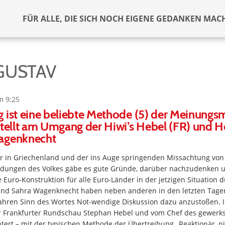
FÜR ALLE, DIE SICH NOCH EIGENE GEDANKEN MAC
GUSTAV
m 9:25
 ist eine beliebte Methode (5) der Meinungs
stellt am Umgang der Hiwi’s Hebel (FR) und H
agenknecht
 in Griechenland und der ins Auge springenden Missachtung von
dungen des Volkes gäbe es gute Gründe, darüber nachzudenken u
 Euro-Konstruktion für alle Euro-Länder in der jetzigen Situation d
und Sahra Wagenknecht haben neben anderen in den letzten Tage
ahren Sinn des Wortes Not-wendige Diskussion dazu anzustoßen. I
r Frankfurter Rundschau Stephan Hebel und vom Chef des gewerk
ntert – mit der typischen Methode der Übertreibung „Reaktionär, nich