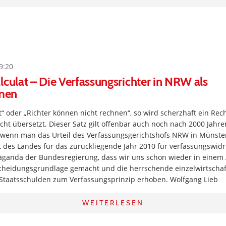
9:20
lculat – Die Verfassungsrichter in NRW als
men
t“ oder „Richter können nicht rechnen“, so wird scherzhaft ein Re
t übersetzt. Dieser Satz gilt offenbar auch noch nach 2000 Jahre
wenn man das Urteil des Verfassungsgerichtshofs NRW in Münster 
des Landes für das zurückliegende Jahr 2010 für verfassungswidri
paganda der Bundesregierung, dass wir uns schon wieder in eine
scheidungsgrundlage gemacht und die herrschende einzelwirtschaft
taatsschulden zum Verfassungsprinzip erhoben. Wolfgang Lieb
WEITERLESEN