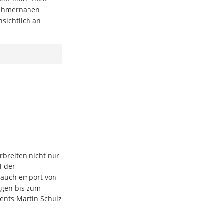
tnehmernahen
nsichtlich an
rbreiten nicht nur
l der
l auch empört von
ungen bis zum
ments Martin Schulz