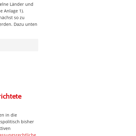
zelne Länder und
e Anlage 1).
nächst so zu
werden. Dazu unten
ichtete
en in die
politisch bisher
ktiven
assungsrechtliche