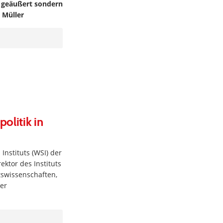
t geäußert sondern
 Müller
olitik in
Instituts (WSI) der
ktor des Instituts
tswissenschaften,
ber