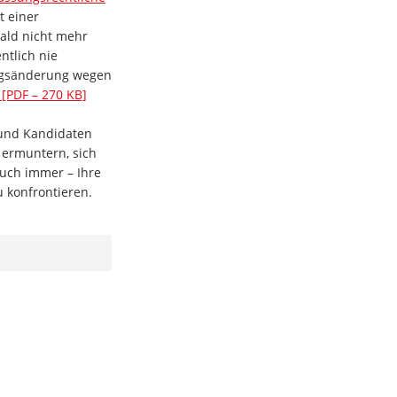
t einer
bald nicht mehr
ntlich nie
ungsänderung wegen
 [PDF – 270 KB]
 und Kandidaten
 ermuntern, sich
uch immer – Ihre
 konfrontieren.