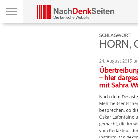
SCHLAGWORT:
HORN, 
24. August 2015 u
Übertreibung
– hier darge
mit Sahra W
Nach dem Desaster
Mehrheitsentschei
besprechen, ob die
Oskar Lafontaine 
gemacht, die im w
vom Redakteur de
Instituts IMK geko