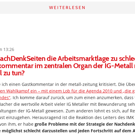
WEITERLESEN
m 13:26
NachDenkSeiten die Arbeitsmarktlage zu schl
kommentar im zentralen Organ der IG-Metall 
l zu tun?
 ich einen Gastkommentar in der metall-zeitung kritisiert. Die Über
 den Wahlkampf ein – mit einem Lob für die Agenda 2010 und „die g
ndes“
. Ich komme darauf zurück, um zum einen anzumerken, dass 
her die wertvolle Arbeit vieler IG Metaller mit Bewunderung sehe
altungen der IG-Metall gewesen. Zum anderen lohnt es sich, auf R
ust einzugehen. Herausragend ist die Reaktion des Leiters des IMK
 von ihm, er habe
große Probleme mit der Strategie der Nachdenk
 möglichst schlecht darzustellen und jeden Fortschritt auf dem 