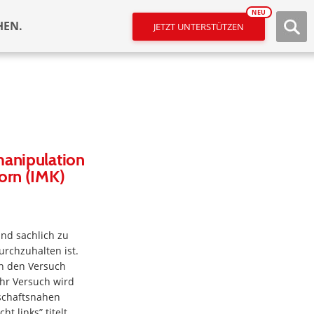
NEU
HEN.
JETZT UNTERSTÜTZEN
manipulation
orn (IMK)
nd sachlich zu
urchzuhalten ist.
n den Versuch
hr Versuch wird
schaftsnahen
t links” titelt