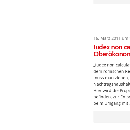
16. März 2011 um 
Iudex non ca
Oberökono
„Iudex non calcula
dem römischen Rech
muss man ziehen, 
Nachtragshaushalt 
Hier wird die Pro
befinden, zur Ent
beim Umgang mit S