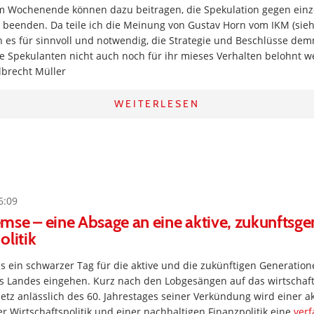
m Wochenende können dazu beitragen, die Spekulation gegen ein
 beenden. Da teile ich die Meinung von Gustav Horn vom IKM (sieh
ch es für sinnvoll und notwendig, die Strategie und Beschlüsse dem
ie Spekulanten nicht auch noch für ihr mieses Verhalten belohnt 
lbrecht Müller
WEITERLESEN
6:09
se – eine Absage an eine aktive, zukunftsger
olitik
ls ein schwarzer Tag für die aktive und die zukünftigen Generation
s Landes eingehen. Kurz nach den Lobgesängen auf das wirtschafts
tz anlässlich des 60. Jahrestages seiner Verkündung wird einer a
Wirtschaftspolitik und einer nachhaltigen Finanzpolitik eine
verf