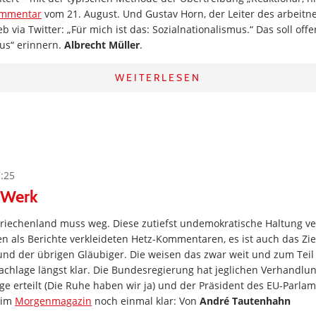
ommentar
vom 21. August. Und Gustav Horn, der Leiter des arbei
eb via Twitter: „Für mich ist das: Sozialnationalismus.“ Das soll offe
us“ erinnern.
Albrecht Müller
.
WEITERLESEN
7:25
 Werk
Griechenland muss weg. Diese zutiefst undemokratische Haltung ve
ren als Berichte verkleideten Hetz-Kommentaren, es ist auch das Zie
nd der übrigen Gläubiger. Die weisen das zwar weit und zum Tei
 Sachlage längst klar. Die Bundesregierung hat jeglichen Verhandl
e erteilt (Die Ruhe haben wir ja) und der Präsident des EU-Parla
e im
Morgenmagazin
noch einmal klar: Von
André Tautenhahn