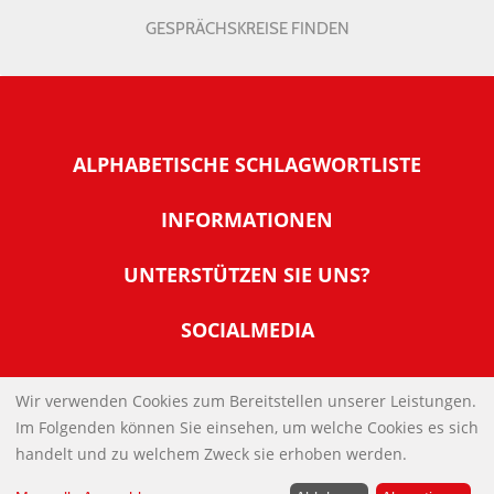
GESPRÄCHSKREISE FINDEN
ALPHABETISCHE SCHLAGWORTLISTE
INFORMATIONEN
Warum NachDenkSeiten
UNTERSTÜTZEN SIE UNS?
Wer steckt dahinter
Der Förderverein: IQM
SOCIALMEDIA
Tipps zur Nutzung der NachDenkSeiten
Allgemeine Spendeninformationen
Banner und E-Mail-Signaturen
IMPRESSUM
Werden Sie Fördermitglied
Wir verwenden Cookies zum Bereitstellen unserer Leistungen.
Links
Im Folgenden können Sie einsehen, um welche Cookies es sich
Spenden Sie Online
DATENSCHUTZERKLÄRUNG
Kontakt
handelt und zu welchem Zweck sie erhoben werden.
Impressum