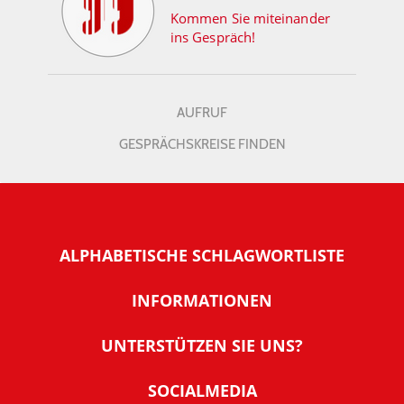
Kommen Sie miteinander
ins Gespräch!
AUFRUF
GESPRÄCHSKREISE FINDEN
ALPHABETISCHE SCHLAGWORTLISTE
INFORMATIONEN
Warum NachDenkSeiten
UNTERSTÜTZEN SIE UNS?
Wer steckt dahinter
Der Förderverein: IQM
SOCIALMEDIA
Tipps zur Nutzung der NachDenkSeiten