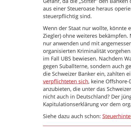
Gefahr, da die „Stifter“ den Banken o
aus einer Steueroase heraus operie
steuerpflichtig sind.
Wenn der Staat nur wollte, könnte 
Ziegler) ohne weiteres bekämpfen.
nur anwenden und mit angemessene
organisierten Kriminalität vorgehe
im Fall UBS bewiesen. Nachdem Was
gegen Suballterne, sondern auch 
die Schweizer Banker ein, zahlten e
verpflichteten sich
, keine Offshore
anzubieten, die unter das Schweize
nicht auch in Deutschland? Der jüngs
Kapitulationserklärung vor dem or
Siehe dazu auch schon:
Steuerhinter