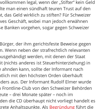
 vollkommen legal, wenn der „Stifter“ kein Geld
lte man einen sündhaft teuren Trust auf den
das Geld wirklich zu stiften? Für Schweizer
tives Geschäft, wobei man jedoch erwähnen
ese Banken vorgehen, sogar gegen Schweizer
n Bürger, der ihm gerichtsfeste Beweise gegen
ein. Wenn neben der strafrechtlich relevanten
usgehändigt werden, mit denen der Staat
t (nichts anderes ist Steuerhinterziehung) in
he ahnden kann, sollte der Informant nach
lich mit den höchsten Orden überhäuft
anders aus. Der Informant Rudolf Elmer wurde
 Frontline-Club von den Schweizer Behörden
ute – drei Monate später – noch im
en die CD überhaupt nicht vorliegt handelt es
krete Anhaltspunkte. Als
Begründung
führt die