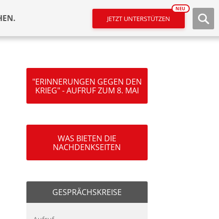
NEU
HEN.
JETZT UNTERSTÜTZEN
"ERINNERUNGEN GEGEN DEN
KRIEG" - AUFRUF ZUM 8. MAI
WAS BIETEN DIE
NACHDENKSEITEN
GESPRÄCHSKREISE