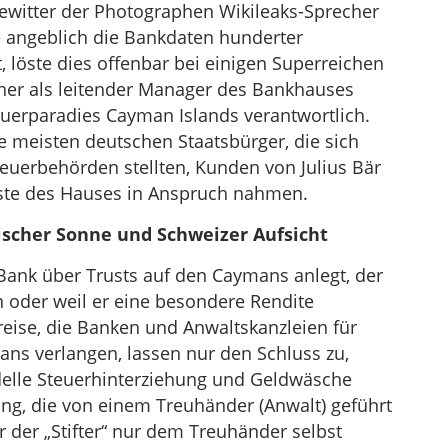
gewitter der Photographen Wikileaks-Sprecher
e angeblich die Bankdaten hunderter
, löste dies offenbar bei einigen Superreichen
üher als leitender Manager des Bankhauses
euerparadies Cayman Islands verantwortlich.
ie meisten deutschen Staatsbürger, die sich
euerbehörden stellten, Kunden von Julius Bär
nste des Hauses in Anspruch nahmen.
ischer Sonne und Schweizer Aufsicht
Bank über Trusts auf den Caymans anlegt, der
en oder weil er eine besondere Rendite
reise, die Banken und Anwaltskanzleien für
ans verlangen, lassen nur den Schluss zu,
delle Steuerhinterziehung und Geldwäsche
ftung, die von einem Treuhänder (Anwalt) geführt
 der „Stifter“ nur dem Treuhänder selbst