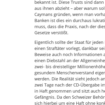
bekannt ist. Diese Trusts sind dann
aus ihnen abzieht – aber warum sol
Caymans gründen, wenn man vorhat, 
Banken ist dies ein durchaus lukra
muss, dass die Praxis, nach der di
Gesetze verstößt.
Eigentlich sollte der Staat für jede
einen Straftäter vorlegt, dankbar s
Beweise auch noch Informationen a
einen Diebstahl an der Allgemeinhei
zwei- bis dreistelliger Millionenhö
gesundem Menschenverstand eigent
werden. Die Realität sieht jedoch 
zwei Tage nach der CD-Übergabe im
in Haft genommen und sitzt auch he
Gefängnis. Da den Schweizer Behörd
sich hierbei um eine Haft ohne kon