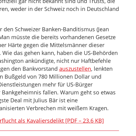
ffiziell gar nicht bekannt sind und Trusts, die
ren, weder in der Schweiz noch in Deutschland
er den Schweizer Banken-Banditismus (Jean
 Man müsste die bereits vorhandenen Gesetze
r Härte gegen die Mittelsmänner dieser
n. Wie das gehen kann, haben die US-Behörden
hington ankündigte, nicht nur Haftbefehle
gegen den Bankvorstand
auszustellen
, lenkten
in Bußgeld von 780 Millionen Dollar und
-Dienstleistungen mehr für US-Bürger
r Bankgeheimnis fallen. Warum geht so etwas
te Deal mit Julius Bär ist eine
ganisierten Verbrechen mit weißem Kragen.
flucht als Kavaliersdelikt [PDF – 23.6 KB]