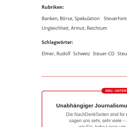
Rubriken:
Banken, Börse, Spekulation
Steuerhint
Ungleichheit, Armut, Reichtum
Schlagwörter:
Elmer, Rudolf
Schweiz
Steuer-CD
Ste
NEU: UNTER
Unabhängiger Journalismu
Die NachDenkSeiten sind für e
sagen uns sehr, sehr viele –
wir Sie, liebe Leser, um