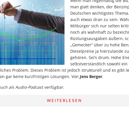
Wenn man regelmäßig die
BI
man glatt denken, der Benzinp
Deutschen wichtigstes Thema.
auch etwas dran zu sein. Wä
Mitbürger sich nur selten krit
noch als wahnhaft zu bezeic
Rüstungsausgaben äußern, sc
„Gemecker“ über zu hohe Ben
Dieselpreise ja hierzulande z
gehören. Sei’s drum. Hohe Ene
selbstverständlich sowohl ein 
liches Problem. Dieses Problem ist jedoch strukturell und es gibt l
on gar keine kurzfristigen Lösungen. Von
Jens Berger
.
 auch als Audio-Podcast verfügbar.
WEITERLESEN