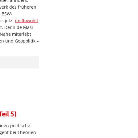
euerfahnders.
swerk des früheren
n BSW-
as jetzt
im Rowohlt
ht. Denn de Masi
 Nähe miterlebt
en und Geopolitik –
eil 5)
nen politische
geht bei Theorien