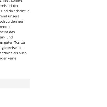
LD
liest, könnte
reis sei der
 Und da scheint ja
hrend unsere
isch zu den nur
hnenden
heint das
zin- und
um guten Ton zu
rgiepreise sind
soziales als auch
eider keine