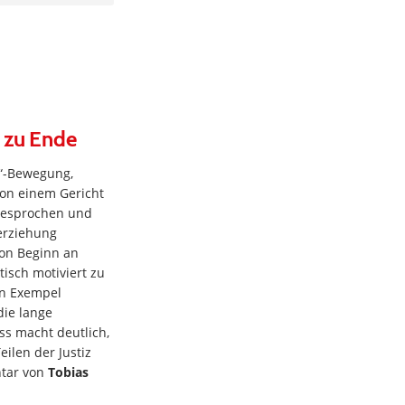
h zu Ende
n“-Bewegung,
von einem Gericht
gesprochen und
erziehung
von Beginn an
tisch motiviert zu
ein Exempel
die lange
ss macht deutlich,
ilen der Justiz
ntar von
Tobias