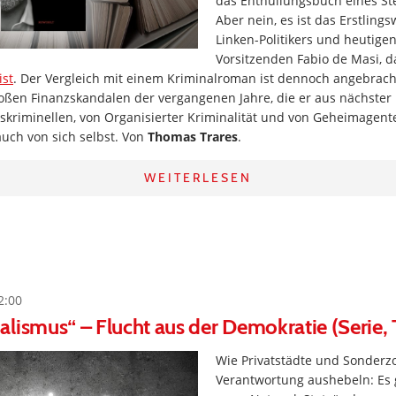
das Enthüllungsbuch eines St
Aber nein, es ist das Erstling
Linken-Politikers und heutige
Vorsitzenden Fabio de Masi, d
ist
. Der Vergleich mit einem Kriminalroman ist dennoch angebrac
roßen Finanzskandalen der vergangenen Jahre, die er aus nächster
tskriminellen, von Organisierter Kriminalität und von Geheimagent
uch von sich selbst. Von
Thomas Trares
.
WEITERLESEN
2:00
lismus“ – Flucht aus der Demokratie (Serie, T
Wie Privatstädte und Sonderzo
Verantwortung aushebeln: Es 