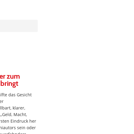
ker zum
 bringt
lfte das Gesicht
er
lbart, klarer,
 „Geld, Macht,
rsten Eindruck her
miautors sein oder