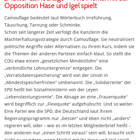
Opposition Hase und Igel spielt
Camouflage bedeutet laut Wörterbuch Irreführung,
Täuschung, Tarnung oder Schminke.
Schon seit längerer Zeit verfolgt die Kanzlerin die
Machterhaltungsstrategie durch Camouflage. Sie neutralisiert
politische Angriffe oder Alternativen zu ihrem Kurs, indem sie
die Themen der anderen Parteien einfach klaut. So stellt die
CDU etwa einem „gesetzlichen Mindestlohn“ eine
„verbindliche Lohnuntergrenze“ entgegen. Die
„Vorratsdatenspeicherung“ wird von der Union in
„Mindestspeicherfristen“ umbenannt. Die „Solidarrente“ der
SPD heißt bei Sozialministerin von der Leyen
„Lebensleistungsrente“. Die Absage an eine „Frauenquote“
wird begrifflich zur „Flexiquote“ aufgehübscht. Und so weiter.
Eine Partei wie die SPD, die Deutschland laut ihrem
Regierungsprogramm nur „besser“ und eben nicht „anders“
regieren will, oder – wie es im letzten Mitgliederbrief heißt –
den anderen nur „einen Schritt voraus“ sein will, braucht sich
nicht zu wundern, wenn Merkel mit ihr Hase und Igel spielt.