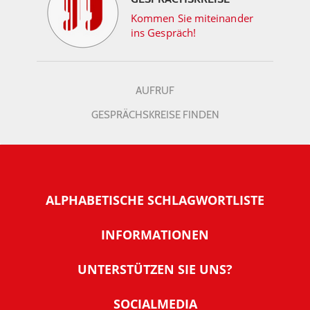
Kommen Sie miteinander
ins Gespräch!
AUFRUF
GESPRÄCHSKREISE FINDEN
ALPHABETISCHE SCHLAGWORTLISTE
INFORMATIONEN
Warum NachDenkSeiten
UNTERSTÜTZEN SIE UNS?
Wer steckt dahinter
Der Förderverein: IQM
SOCIALMEDIA
Tipps zur Nutzung der NachDenkSeiten