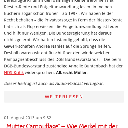
berechtigte Kritik an den damaligen Rentenreformen mit
Riester-Rente und Entgeltumwandlung lesen. In meinen
Büchern sogar schon früher – ab 1997!. Wir haben leider
Recht behalten – die Privatvorsorge in Form der Riester-Rente
hat sich als Flop erwiesen, die Entgeltumwandlung ist teuer
und hilft nur Wenigen. Die Bundesregierung hat daraus
nichts gelernt. Wir hatten inständig gehofft, dass die
Gewerkschaften Andrea Nahles auf die Sprünge helfen.
Deshalb waren wir enttäuscht über den windelweichen
Kampagnenbeschluss des DGB-Bundesvorstands. – Die beim
DGB-Bundesvorstand zuständige Annelie Buntenbach hat der
NDS-Kritik
widersprochen.
Albrecht Müller
.
Dieser Beitrag ist auch als Audio-Podcast verfügbar.
WEITERLESEN
01. August 2013 um 9:32
„Mutter Camouflage“ – Wie Merkel mit der