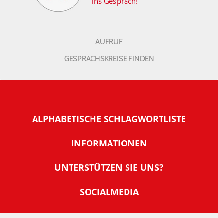
ins Gespräch!
AUFRUF
GESPRÄCHSKREISE FINDEN
ALPHABETISCHE SCHLAGWORTLISTE
INFORMATIONEN
Warum NachDenkSeiten
UNTERSTÜTZEN SIE UNS?
Wer steckt dahinter
Der Förderverein: IQM
SOCIALMEDIA
Tipps zur Nutzung der NachDenkSeiten
Allgemeine Spendeninformationen
Banner und E-Mail-Signaturen
IMPRESSUM