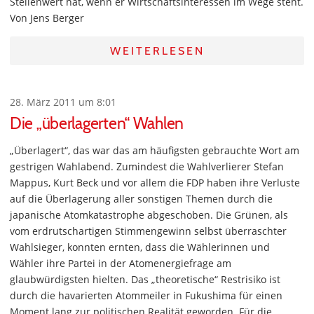
Stellenwert hat, wenn er Wirtschaftsinteressen im Wege steht.
Von Jens Berger
WEITERLESEN
28. März 2011 um 8:01
Die „überlagerten“ Wahlen
„Überlagert“, das war das am häufigsten gebrauchte Wort am
gestrigen Wahlabend. Zumindest die Wahlverlierer Stefan
Mappus, Kurt Beck und vor allem die FDP haben ihre Verluste
auf die Überlagerung aller sonstigen Themen durch die
japanische Atomkatastrophe abgeschoben. Die Grünen, als
vom erdrutschartigen Stimmengewinn selbst überraschter
Wahlsieger, konnten ernten, dass die Wählerinnen und
Wähler ihre Partei in der Atomenergiefrage am
glaubwürdigsten hielten. Das „theoretische“ Restrisiko ist
durch die havarierten Atommeiler in Fukushima für einen
Moment lang zur politischen Realität geworden. Für die