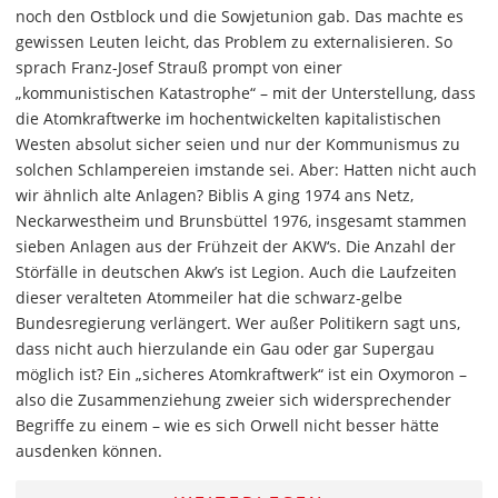
noch den Ostblock und die Sowjetunion gab. Das machte es
gewissen Leuten leicht, das Problem zu externalisieren. So
sprach Franz-Josef Strauß prompt von einer
„kommunistischen Katastrophe“ – mit der Unterstellung, dass
die Atomkraftwerke im hochentwickelten kapitalistischen
Westen absolut sicher seien und nur der Kommunismus zu
solchen Schlampereien imstande sei. Aber: Hatten nicht auch
wir ähnlich alte Anlagen? Biblis A ging 1974 ans Netz,
Neckarwestheim und Brunsbüttel 1976, insgesamt stammen
sieben Anlagen aus der Frühzeit der AKW‘s. Die Anzahl der
Störfälle in deutschen Akw’s ist Legion. Auch die Laufzeiten
dieser veralteten Atommeiler hat die schwarz-gelbe
Bundesregierung verlängert. Wer außer Politikern sagt uns,
dass nicht auch hierzulande ein Gau oder gar Supergau
möglich ist? Ein „sicheres Atomkraftwerk“ ist ein Oxymoron –
also die Zusammenziehung zweier sich widersprechender
Begriffe zu einem – wie es sich Orwell nicht besser hätte
ausdenken können.