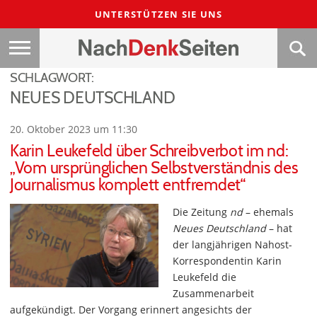
UNTERSTÜTZEN SIE UNS
SCHLAGWORT:
NEUES DEUTSCHLAND
20. Oktober 2023 um 11:30
Karin Leukefeld über Schreibverbot im nd:
„Vom ursprünglichen Selbstverständnis des
Journalismus komplett entfremdet“
Die Zeitung
nd
– ehemals
Neues Deutschland
– hat
der langjährigen Nahost-
Korrespondentin Karin
Leukefeld die
Zusammenarbeit
aufgekündigt. Der Vorgang erinnert angesichts der