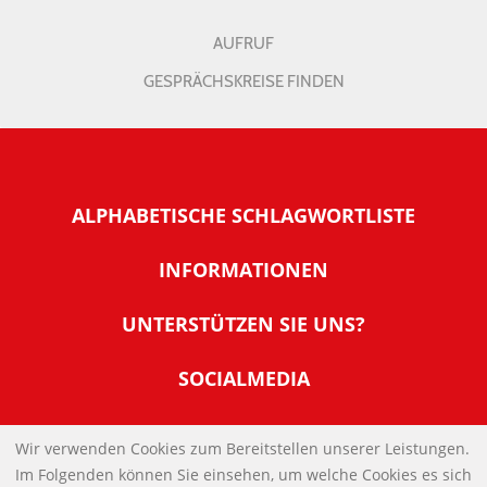
AUFRUF
GESPRÄCHSKREISE FINDEN
ALPHABETISCHE SCHLAGWORTLISTE
INFORMATIONEN
Warum NachDenkSeiten
UNTERSTÜTZEN SIE UNS?
Wer steckt dahinter
Der Förderverein: IQM
SOCIALMEDIA
Tipps zur Nutzung der NachDenkSeiten
Allgemeine Spendeninformationen
Banner und E-Mail-Signaturen
IMPRESSUM
Werden Sie Fördermitglied
Wir verwenden Cookies zum Bereitstellen unserer Leistungen.
Links
Im Folgenden können Sie einsehen, um welche Cookies es sich
Spenden Sie Online