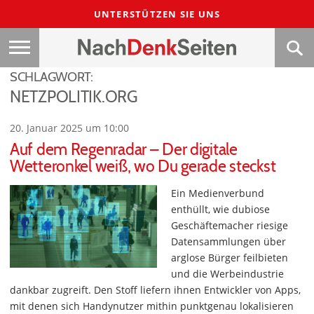
UNTERSTÜTZEN SIE UNS
SCHLAGWORT:
NETZPOLITIK.ORG
20. Januar 2025 um 10:00
Auf dem Regenradar – Der digitale
Wetteronkel weiß, wo Du gerade steckst
Ein Medienverbund
enthüllt, wie dubiose
Geschäftemacher riesige
Datensammlungen über
arglose Bürger feilbieten
und die Werbeindustrie
dankbar zugreift. Den Stoff liefern ihnen Entwickler von Apps,
mit denen sich Handynutzer mithin punktgenau lokalisieren