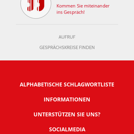
Kommen Sie miteinander
ins Gespräch!
AUFRUF
GESPRÄCHSKREISE FINDEN
ALPHABETISCHE SCHLAGWORTLISTE
INFORMATIONEN
Warum NachDenkSeiten
UNTERSTÜTZEN SIE UNS?
Wer steckt dahinter
Der Förderverein: IQM
SOCIALMEDIA
Tipps zur Nutzung der NachDenkSeiten