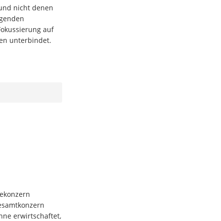
und nicht denen
ngenden
Fokussierung auf
n unterbindet.
iekonzern
esamtkonzern
ne erwirtschaftet,