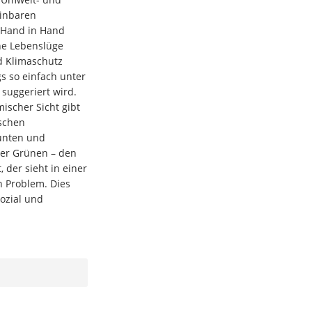
einbaren
n Hand in Hand
ine Lebenslüge
nd Klimaschutz
s so einfach unter
 suggeriert wird.
scher Sicht gibt
ischen
unten und
der Grünen – den
 der sieht in einer
 Problem. Dies
ozial und