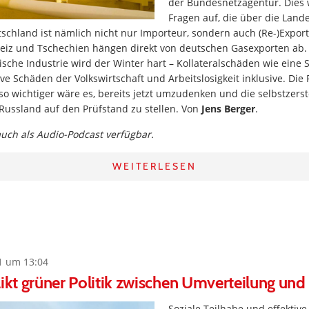
der Bundesnetzagentur. Dies w
Fragen auf, die über die Lan
schland ist nämlich nicht nur Importeur, sondern auch (Re-)Expor
weiz und Tschechien hängen direkt von deutschen Gasexporten ab. 
sche Industrie wird der Winter hart – Kollateralschäden wie eine 
ive Schäden der Volkswirtschaft und Arbeitslosigkeit inklusive. Die
o wichtiger wäre es, bereits jetzt umzudenken und die selbstzers
Russland auf den Prüfstand zu stellen. Von
Jens Berger
.
 auch als Audio-Podcast verfügbar.
WEITERLESEN
1 um 13:04
likt grüner Politik zwischen Umverteilung un
Soziale Teilhabe und effektiv