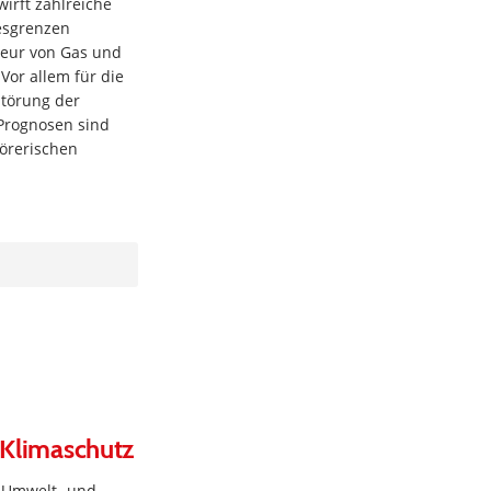
irft zahlreiche
desgrenzen
teur von Gas und
Vor allem für die
Störung der
 Prognosen sind
törerischen
d Klimaschutz
e Umwelt- und