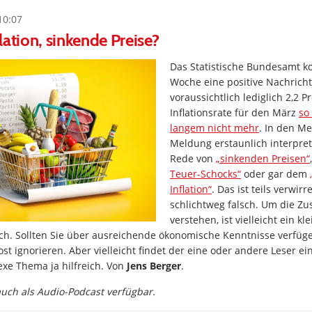
10:07
lation, sinkende Preise?
Das Statistische Bundesamt k
Woche eine positive Nachrich
voraussichtlich lediglich 2,2 P
Inflationsrate für den März
so
langem nicht mehr
. In den M
Meldung erstaunlich interpreti
Rede von
„sinkenden Preisen“
Teuer-Schocks“
oder gar dem
Inflation“
. Das ist teils verwirre
schlichtweg falsch. Um die 
verstehen, ist vielleicht ein kle
ich. Sollten Sie über ausreichende ökonomische Kenntnisse verfüg
ost ignorieren. Aber vielleicht findet der eine oder andere Leser e
xe Thema ja hilfreich. Von
Jens Berger
.
 auch als Audio-Podcast verfügbar.