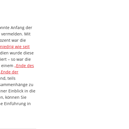
onnte Anfang der
t vermelden. Mit
rozent war die
 niedrig wie seit
edien wurde diese
ert – so war die
, einem
„Ende des
„Ende der
nd, teils
Zusammenhänge zu
iner Einblick in die
en, können Sie
ine Einführung in