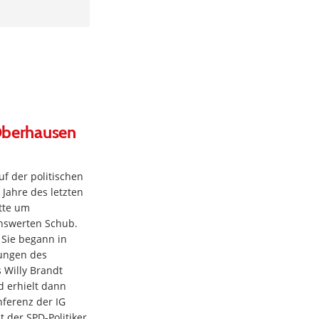
 Oberhausen
uf der politischen
 Jahre des letzten
tte um
nswerten Schub.
 Sie begann in
ungen des
 Willy Brandt
d erhielt dann
nferenz der IG
 der SPD-Politiker