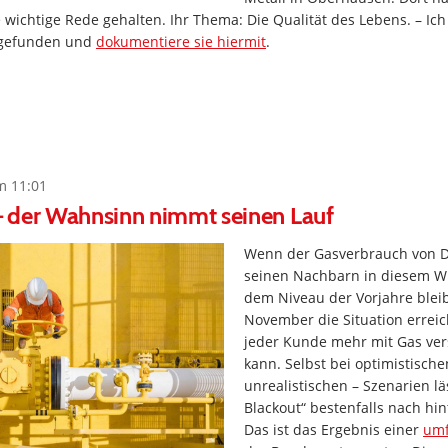
 wichtige Rede gehalten. Ihr Thema: Die Qualität des Lebens. – Ic
 gefunden und
dokumentiere sie hiermit
.
m 11:01
 der Wahnsinn nimmt seinen Lauf
Wenn der Gasverbrauch von 
seinen Nachbarn in diesem Wi
dem Niveau der Vorjahre bleibt
November die Situation erreich
jeder Kunde mehr mit Gas ve
kann. Selbst bei optimistisch
unrealistischen – Szenarien lä
Blackout“ bestenfalls nach hi
Das ist das Ergebnis einer
umf