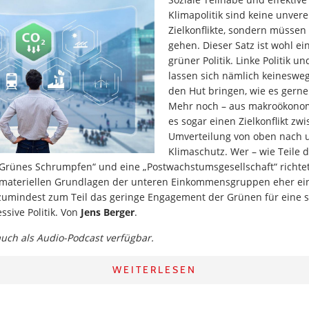
Klimapolitik sind keine unver
Zielkonflikte, sondern müsse
gehen. Dieser Satz ist wohl e
grüner Politik. Linke Politik u
lassen sich nämlich keinesweg
den Hut bringen, wie es gerne
Mehr noch – aus makroökonomi
es sogar einen Zielkonflikt zw
Umverteilung von oben nach 
Klimaschutz. Wer – wie Teile 
Grünes Schrumpfen“ und eine „Postwachstumsgesellschaft“ richtet,
materiellen Grundlagen der unteren Einkommensgruppen eher ein
 zumindest zum Teil das geringe Engagement der Grünen für eine s
sive Politik. Von
Jens Berger
.
 auch als Audio-Podcast verfügbar.
WEITERLESEN