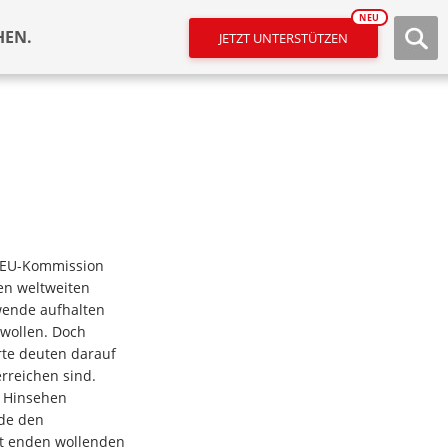
NEU
HEN.
JETZT UNTERSTÜTZEN
 EU-Kommission
den weltweiten
wende aufhalten
wollen. Doch
te deuten darauf
erreichen sind.
m Hinsehen
nde den
t enden wollenden