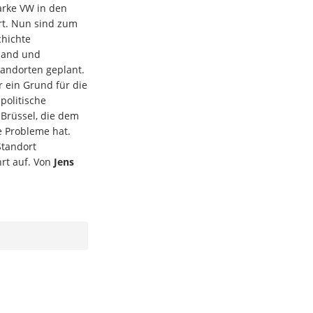
marke VW in den
ert. Nun sind zum
chichte
land und
andorten geplant.
ein Grund für die
 politische
 Brüssel, die dem
e Probleme hat.
Standort
rt auf. Von
Jens