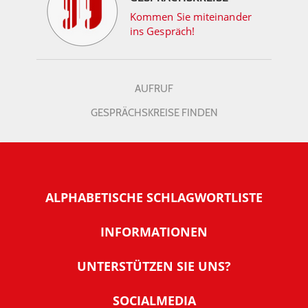
Kommen Sie miteinander
ins Gespräch!
AUFRUF
GESPRÄCHSKREISE FINDEN
ALPHABETISCHE SCHLAGWORTLISTE
INFORMATIONEN
Warum NachDenkSeiten
UNTERSTÜTZEN SIE UNS?
Wer steckt dahinter
Der Förderverein: IQM
SOCIALMEDIA
Tipps zur Nutzung der NachDenkSeiten