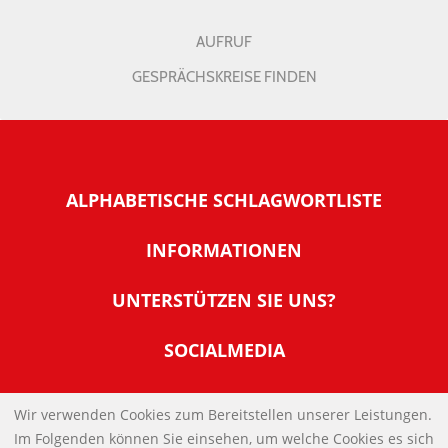
AUFRUF
GESPRÄCHSKREISE FINDEN
ALPHABETISCHE SCHLAGWORTLISTE
INFORMATIONEN
Warum NachDenkSeiten
UNTERSTÜTZEN SIE UNS?
Wer steckt dahinter
Der Förderverein: IQM
SOCIALMEDIA
Tipps zur Nutzung der NachDenkSeiten
Allgemeine Spendeninformationen
Banner und E-Mail-Signaturen
IMPRESSUM
Werden Sie Fördermitglied
Wir verwenden Cookies zum Bereitstellen unserer Leistungen.
Links
Im Folgenden können Sie einsehen, um welche Cookies es sich
Spenden Sie Online