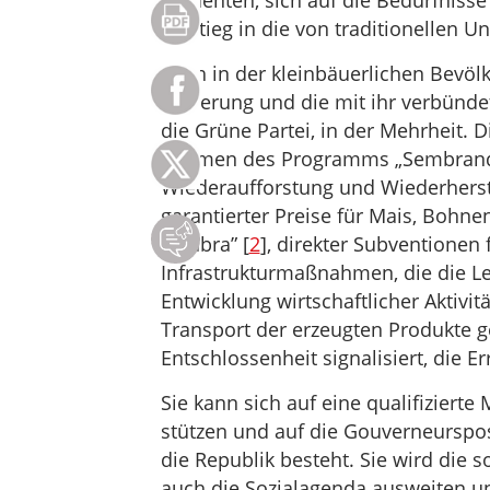
Studenten, sich auf die Bedürfnisse
Einstieg in die von traditionellen 
Auch in der kleinbäuerlichen Bevölk
Regierung und die mit ihr verbündet
die Grüne Partei, in der Mehrheit. Di
Rahmen des Programms „Sembrando V
Wiederaufforstung und Wiederherste
garantierter Preise für Mais, Bohnen
palabra” [
2
], direkter Subventionen 
Infrastrukturmaßnahmen, die die L
Entwicklung wirtschaftlicher Aktiv
Transport der erzeugten Produkte ge
Entschlossenheit signalisiert, die 
Sie kann sich auf eine qualifiziert
stützen und auf die Gouverneurspo
die Republik besteht. Sie wird die 
auch die Sozialagenda ausweiten u