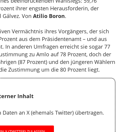
ines beeindruckenden Wahlsiegs: 59,76
ozent ihrer engsten Herausforderin, der
l Gálvez. Von
Atilio Boron
.
iven Vermächtnis ihres Vorgängers, der sich
Prozent aus dem Präsidentenamt – und aus
eht. In anderen Umfragen erreicht sie sogar 77
 Zustimmung zu Amlo auf 78 Prozent, doch der
Jährigen (87 Prozent) und den jüngeren Wählern
 die Zustimmung um die 80 Prozent liegt.
terner Inhalt
Daten an X (ehemals Twitter) übertragen.
N X (TWITTER) ZULASSEN