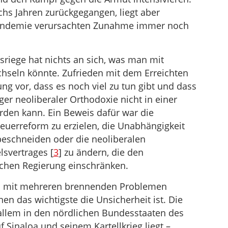
echs Jahren zurückgegangen, liegt aber
Pandemie verursachten Zunahme immer noch
sriege hat nichts an sich, was man mit
seln könnte. Zufrieden mit dem Erreichten
ng vor, dass es noch viel zu tun gibt und dass
er neoliberaler Orthodoxie nicht in einer
rden kann. Ein Beweis dafür war die
Steuerreform zu erzielen, die Unabhängigkeit
beschneiden oder die neoliberalen
svertrages [
3
] zu ändern, die den
chen Regierung einschränken.
um mit mehreren brennenden Problemen
n das wichtigste die Unsicherheit ist. Die
allem in den nördlichen Bundesstaaten des
Sinaloa und seinem Kartellkrieg liegt –,