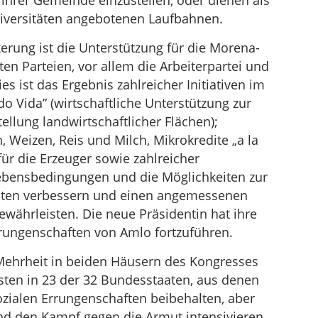
 ihrer Gemeinde einzustellen, oder dienen als
Universitäten angebotenen Laufbahnen.
erung ist die Unterstützung für die Morena-
en Parteien, vor allem die Arbeiterpartei und
es ist das Ergebnis zahlreicher Initiativen im
ida” (wirtschaftliche Unterstützung zur
llung landwirtschaftlicher Flächen);
, Weizen, Reis und Milch, Mikrokredite „a la
für die Erzeuger sowie zahlreicher
ebensbedingungen und die Möglichkeiten zur
itäten verbessern und einen angemessenen
währleisten. Die neue Präsidentin hat ihre
Errungenschaften von Amlo fortzuführen.
e Mehrheit in beiden Häusern des Kongresses
sten in 23 der 32 Bundesstaaten, aus denen
sozialen Errungenschaften beibehalten, aber
nd den Kampf gegen die Armut intensivieren.