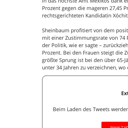
in das höchste Amt Mexikos dank e
Prozent gegen die mageren 27,45 Pr
rechtsgerichteten Kandidatin Xóchit
Sheinbaum profitiert von dem posit
mit einer Zustimmungsrate von 74 
der Politik, wie er sagte – zurückzi
Prozent. Bei den Frauen steigt die
größte Sprung ist bei den über 65-
unter 34 Jahren zu verzeichnen, wo
Ex
Beim Laden des Tweets werden 
INHALT VO