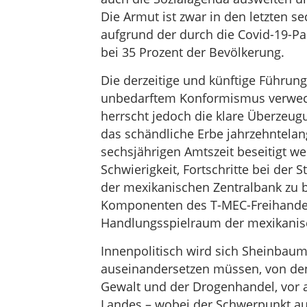
Die Armut ist zwar in den letzten s
aufgrund der durch die Covid-19-
bei 35 Prozent der Bevölkerung.
Die derzeitige und künftige Führung
unbedarftem Konformismus verwech
herrscht jedoch die klare Überzeugu
das schändliche Erbe jahrzehntelang
sechsjährigen Amtszeit beseitigt we
Schwierigkeit, Fortschritte bei der 
der mexikanischen Zentralbank zu 
Komponenten des T-MEC-Freihandel
Handlungsspielraum der mexikanis
Innenpolitisch wird sich Sheinba
auseinandersetzen müssen, von dene
Gewalt und der Drogenhandel, vor 
Landes – wobei der Schwerpunkt auf 