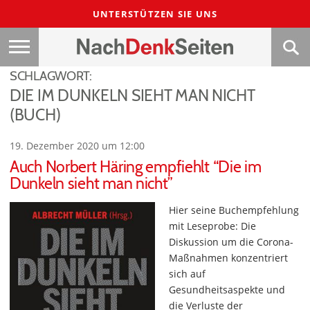
UNTERSTÜTZEN SIE UNS
SCHLAGWORT:
DIE IM DUNKELN SIEHT MAN NICHT
(BUCH)
19. Dezember 2020 um 12:00
Auch Norbert Häring empfiehlt “Die im
Dunkeln sieht man nicht”
Hier seine Buchempfehlung
mit Leseprobe: Die
Diskussion um die Corona-
Maßnahmen konzentriert
sich auf
Gesundheitsaspekte und
die Verluste der