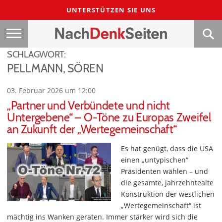
UNTERSTÜTZEN SIE UNS
SCHLAGWORT:
PELLMANN, SÖREN
03. Februar 2026 um 12:00
„Partner und Verbündete und nicht
Untergebene“ – O-Töne zu Europas Zweifel
an Zukunft der „Wertegemeinschaft“
Es hat genügt, dass die USA
einen „untypischen“
Präsidenten wählen – und
die gesamte, jahrzehntealte
Konstruktion der westlichen
„Wertegemeinschaft“ ist
mächtig ins Wanken geraten. Immer stärker wird sich die