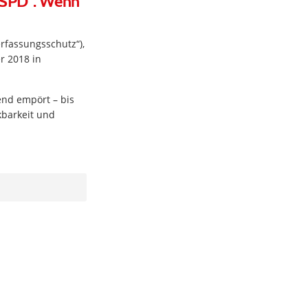
r SPD“. Wenn
fassungsschutz“),
r 2018 in
end empört – bis
kbarkeit und