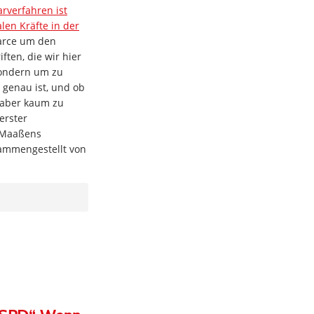
arverfahren ist
len Kräfte in der
Farce um den
ften, die wir hier
 sondern um zu
 genau ist, und ob
t aber kaum zu
erster
n Maaßens
ammengestellt von