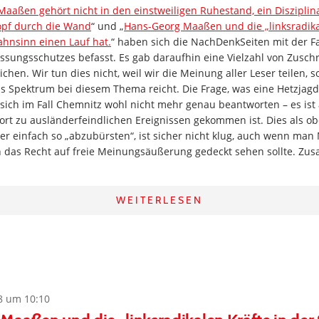
Maaßen gehört nicht in den einstweiligen Ruhestand, ein Disziplin
opf durch die Wand
“ und „
Hans-Georg Maaßen und die „linksradika
hnsinn einen Lauf hat.
“ haben sich die NachDenkSeiten mit der 
assungsschutzes befasst. Es gab daraufhin eine Vielzahl von Zuschri
lichen. Wir tun dies nicht, weil wir die Meinung aller Leser teilen,
as Spektrum bei diesem Thema reicht. Die Frage, was eine Hetzjagd
t sich im Fall Chemnitz wohl nicht mehr genau beantworten – es is
ort zu ausländerfeindlichen Ereignissen gekommen ist. Dies als ob
er einfach so „abzubürsten“, ist sicher nicht klug, auch wenn ma
das Recht auf freie Meinungsäußerung gedeckt sehen sollte. Zus
WEITERLESEN
8 um 10:10