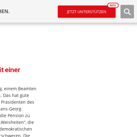
NEU
HEN.
JETZT UNTERSTÜTZEN
t einer
ig, einem Beamten
. Das hat gute
 Präsidenten des
Hans-Georg
die Pension zu
„Weisheiten“, die
demokratischen
rschweren. Die