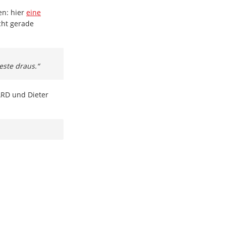
en: hier
eine
icht gerade
este draus.“
ARD und Dieter