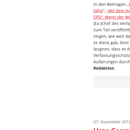
In den Beiträgen „
fällig
“, „
Mit dem K
SPD“. Wenn der Wa
(Ex-)Chef des Verf
zum Teil veröffent
zeigen, wie weit d
es diese gab, läss
leugnen, dass es d
Verfassungsschütz
Äußerungen durch 
Redaktion
.
07. November 201