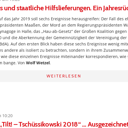
und staatliche Hilfslieferungen. Ein Jahresrü
uf das Jahr 2019 soll sechs Ereignisse herausgreifen: Der Fall des
präsidenten Maaßen, der Mord an dem Regierungspräsidenten Wal
Synagoge in Halle, das „Hau-ab-Gesetz“ der Großen Koalition gegen 
.0 und die Aberkennung der Gemeinnützigkeit der Vereinigung der 
dA). Auf den ersten Blick haben diese sechs Ereignisse wenig mit
lles andere als isoliert zu betrachten, sondern in ihrem Zusamme
, wie diese einzelnen Ereignisse miteinander korrespondieren, wie s
em bange. Von
Wolf Wetzel
.
WEITERLESEN
m 10:20
 „Tilt! – Tschüssikowski 2018“ … Ausgezeichnet