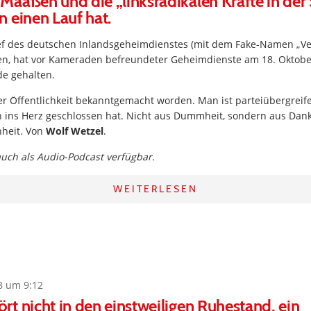
aaßen und die „linksradikalen Kräfte in de
 einen Lauf hat.
f des deutschen Inlandsgeheimdienstes (mit dem Fake-Namen „Ver
, hat vor Kameraden befreundeter Geheimdienste am 18. Oktobe
e gehalten.
er Öffentlichkeit bekanntgemacht worden. Man ist parteiübergreif
hn ins Herz geschlossen hat. Nicht aus Dummheit, sondern aus Dan
heit. Von
Wolf Wetzel
.
 auch als Audio-Podcast verfügbar.
WEITERLESEN
8 um 9:12
t nicht in den einstweiligen Ruhestand, ein