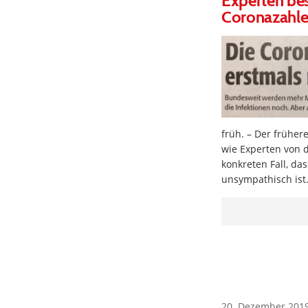
Experten bes
Coronazahlen
früh. – Der früher
wie Experten von 
konkreten Fall, das
unsympathisch ist
20. Dezember 201