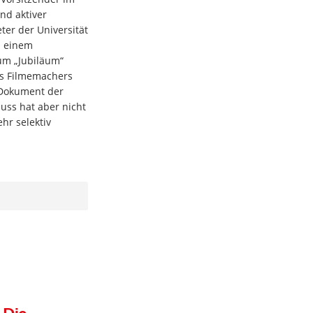
nd aktiver
ter der Universität
n einem
um „Jubiläum“
es Filmemachers
s Dokument der
uss hat aber nicht
hr selektiv