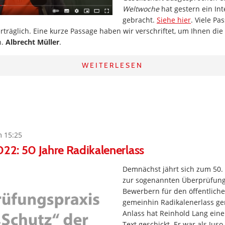
Weltwoche
hat gestern ein In
gebracht.
Siehe hier
. Viele P
rträglich. Eine kurze Passage haben wir verschriftet, um Ihnen 
n.
Albrecht Müller
.
WEITERLESEN
m 15:25
022: 50 Jahre Radikalenerlass
Demnächst jährt sich zum 50.
zur sogenannten Überprüfung
Bewerbern für den öffentliche
gemeinhin Radikalenerlass g
Anlass hat Reinhold Lang eine
Text geschickt. Er war als Jus