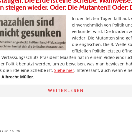
tätigen: Die Erde ist eine Scheibe. Wahlweise:
 steigen wieder. Oder: Die Mutanten!! Oder: D
In den letzten Tagen fällt auf,
einvernehmlich von Politik u
verkündet wird: Die Inzidenzw
wieder. Die Mutanten sind gef
die englischen. Die 3. Welle k
offiziellen Politik: Jetzt zu öff
e Verfassungsschutz-Präsident Maaßen hat in einem Video eindrucks
der Politik benutzt werden, um zu beweisen, was man bewiesen hab
s die Erde eine Scheibe ist.
Siehe hier
. Interessant, auch wenn ein
.
Albrecht Müller
.
WEITERLESEN
9 um 15:28