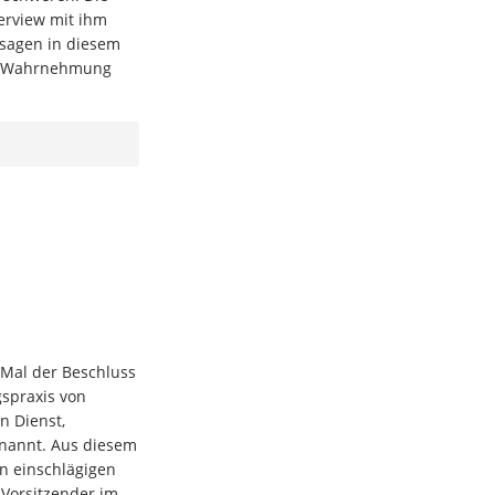
terview mit ihm
assagen in diesem
die Wahrnehmung
 Mal der Beschluss
spraxis von
n Dienst,
enannt. Aus diesem
n einschlägigen
o-Vorsitzender im