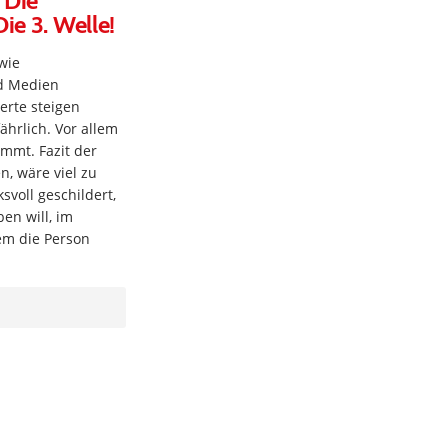
 Die
ie 3. Welle!
 wie
nd Medien
erte steigen
ährlich. Vor allem
ommt. Fazit der
nen, wäre viel zu
voll geschildert,
en will, im
em die Person