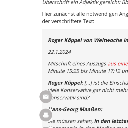
Überschrift ein Adjektiv gereicht: ü
Hier zunächst alle notwendigen An
der verschriftete Text:
Roger Köppel von
Weltwoche
im
22.1.2024
Mitschrift eines Auszugs
aus ein
Minute 15:25 bis Minute 17:12 u
Roger Köppel:
[…] ist die Einsch
viele Konservative gar nicht mehr
konservativ sind?
Hans-Georg Maaßen:
Sie müssen sehen,
in den letzte