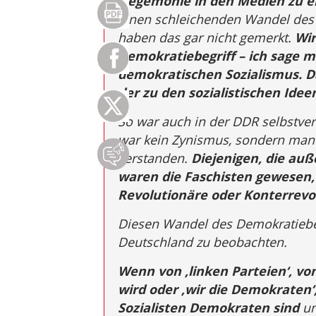
Hegemonie in den Medien zu e
einen schleichenden Wandel des 
haben das gar nicht gemerkt.
Wir
Demokratiebegriff – ich sage m
demokratischen Sozialismus. Da
der zu den sozialistischen Idee
So war auch in der DDR selbstve
war kein Zynismus, sondern man 
verstanden.
Diejenigen, die auß
waren die Faschisten gewesen, 
Revolutionäre oder Konterrevo
Diesen Wandel des Demokratiebeg
Deutschland zu beobachten.
Wenn von ‚linken Parteien‘, vo
wird oder ‚wir die Demokraten‘
Sozialisten Demokraten sind
un