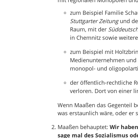
mit regionalen Monopolen und
zum Beispiel Familie Sch
Stuttgarter Zeitung
und d
Raum, mit der
Süddeutsch
in Chemnitz sowie weiter
zum Beispiel mit Holtzbri
Medienunternehmen und we
monopol- und oligopolart
der öffentlich-rechtliche 
verloren. Dort von einer l
Wenn Maaßen das Gegenteil be
was erstaunlich wäre, oder er 
Maaßen behauptet:
Wir haben
sage mal des Sozialismus od