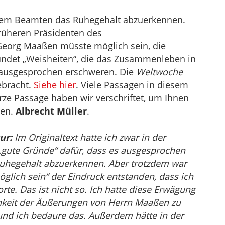
inem Beamten das Ruhegehalt abzuerkennen.
früheren Präsidenten des
eorg Maaßen müsste möglich sein, die
ündet „Weisheiten“, die das Zusammenleben in
 ausgesprochen erschweren. Die
Weltwoche
ebracht.
Siehe hier
. Viele Passagen in diesem
rze Passage haben wir verschriftet, um Ihnen
hen.
Albrecht Müller
.
ur:
Im Originaltext hatte ich zwar in der
 „gute Gründe“ dafür, dass es ausgesprochen
Ruhegehalt abzuerkennen. Aber trotzdem war
glich sein“ der Eindruck entstanden, dass ich
te. Das ist nicht so. Ich hatte diese Erwägung
hkeit der Äußerungen von Herrn Maaßen zu
 und ich bedaure das. Außerdem hätte in der