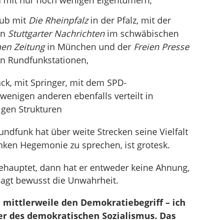
 mit nur noch wenigen Eigentümern,
aub mit
Die Rheinpfalz
in der Pfalz, mit der
en
Stuttgarter Nachrichten
im schwäbischen
en Zeitung
in München und der
Freien Presse
en Rundfunkstationen,
nck, mit Springer, mit dem SPD-
nigen anderen ebenfalls verteilt in
igen Strukturen
Rundfunk hat über weite Strecken seine Vielfalt
inken Hegemonie zu sprechen, ist grotesk.
hauptet, dann hat er entweder keine Ahnung,
sagt bewusst die Unwahrheit.
 mittlerweile den Demokratiebegriff – ich
er des demokratischen Sozialismus. Das