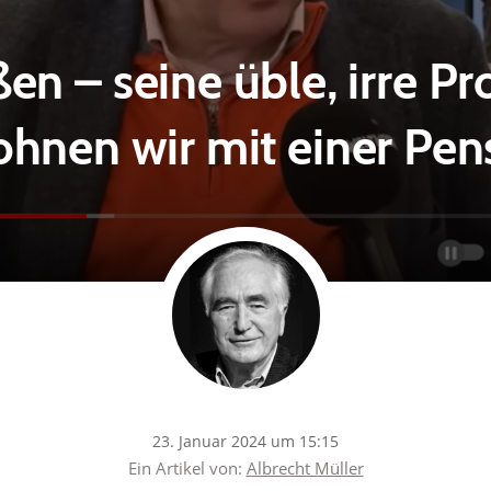
ßen – seine üble, irre P
ohnen wir mit einer Pen
23. Januar 2024 um 15:15
Ein Artikel von:
Albrecht Müller