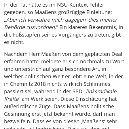
In der Tat hätte es im NSU-Kontext Fehler
gegeben, so Maaßens großzügige Einleitung:
„
Aber ich verwahre mich dagegen, dies meiner
Behörde zuzuordnen.
“ Ein klareres Bekenntnis, in
die Fußstapfen seines Vorgängers zu treten, gibt
es nicht.
Nachdem Herr Maaßen von dem geplatzten Deal
erfahren hatte, meldete er sich nochmals zu Wort
und unterstrich auf ganz besondere Art, in
welcher politischen Welt er lebt: eine Welt, in der
in Chemnitz 2018 nichts wirklich Schlimmes
passiert sei, während in der SPD „
linksradikale
Kräfte
“ am Werk seien. Diese Einschätzung hat
außerirdische Züge. Dass Maaßens politische
Gesinnung erst jetzt bekannt wurde, darf man
bezweifeln. Dass es von diesen ‚Maaßens‘ sehr
viele gibt, ist bedrückend. Dass sie aber mit