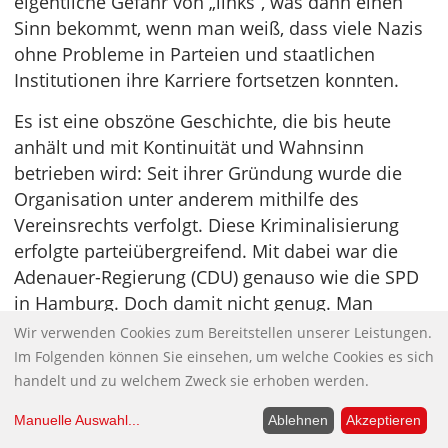
eigentliche Gefahr von „links“, was dann einen
Sinn bekommt, wenn man weiß, dass viele Nazis
ohne Probleme in Parteien und staatlichen
Institutionen ihre Karriere fortsetzen konnten.
Es ist eine obszöne Geschichte, die bis heute
anhält und mit Kontinuität und Wahnsinn
betrieben wird: Seit ihrer Gründung wurde die
Organisation unter anderem mithilfe des
Vereinsrechts verfolgt. Diese Kriminalisierung
erfolgte parteiübergreifend. Mit dabei war die
Adenauer-Regierung (CDU) genauso wie die SPD
in Hamburg. Doch damit nicht genug. Man
versuchte sogar, die VVN auf Bundesebene zu
Wir verwenden Cookies zum Bereitstellen unserer Leistungen.
verbieten. Dieses Verbotsverfahren wurde
Im Folgenden können Sie einsehen, um welche Cookies es sich
schließlich 1961 „unterbrochen“, nachdem
handelt und zu welchem Zweck sie erhoben werden.
öffentlich wurde, dass der zuständige Richter ein
Manuelle Auswahl
...
Ablehnen
Akzeptieren
ehemaliger Nazi-Jurist war.