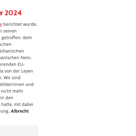
für 2024
e
berichtet wurde,
ei seinen
 getroffen: dem
tschen
silianischen
kanischen Nein;
ierenden EU-
a von der Leyen
. Wir sind
litikerinnen und
g nicht mehr
 in den
hatte, mit dabei
klung.
Albrecht