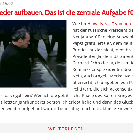
m 15:02
eder aufbauen. Das ist die zentrale Aufgabe 
Wie im
Hinweis Nr. 7 von heut
hat der russische Präsident b
Neujahrsgrüßen eine Auswahl
Papst gratulierte er, dem deu
Bundeskanzler nicht; dem bra
Präsidenten Ja, dem US-ameri
Gerhard Schröder Ja, der amt
Kommissionspräsidentin Ursul
Nein, auch Angela Merkel Nein
offensichtlich umgeben von Po
Politikern, die sich gegenseiti
s das egal sein? Weil ich die gefährliche Phase des Kalten Krieges
s letzten Jahrhunderts persönlich erlebt habe und dann das Glück 
auen wieder aufgebaut wurde, beunruhigt mich die aktuelle Entwic
WEITERLESEN