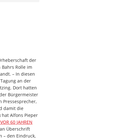
Urheberschaft der
 Bahrs Rolle im
randt. – In diesen
e Tagung an der
zing. Dort hatten
nder Bürgermeister
in Pressesprecher,
d damit die
k
hat Alfons Pieper
VOR 60 JAHREN
an Überschrift
n – den Eindruck,