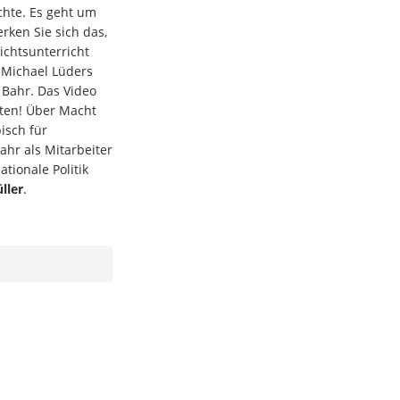
hte. Es geht um
rken Sie sich das,
ichtsunterricht
h Michael Lüders
Bahr. Das Video
uten! Über Macht
isch für
Bahr als Mitarbeiter
tionale Politik
ller
.