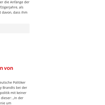
ber die Anfänge der
igerjahre, als
ht davon, dass ihm
en von
eutsche Politiker
y Brandts bei der
litik mit keiner
 dieser: „In der
s nie um