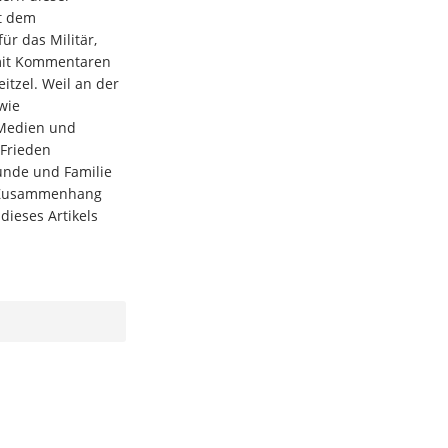
t dem
r das Militär,
 mit Kommentaren
eitzel. Weil an der
wie
Medien und
Frieden
eunde und Familie
m Zusammenhang
dieses Artikels