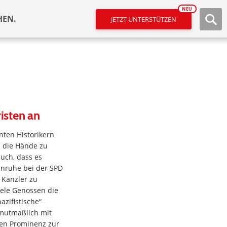
NEU
HEN.
JETZT UNTERSTÜTZEN
risten an
nten Historikern
n die Hände zu
auch, dass es
Unruhe bei der SPD
r Kanzler zu
viele Genossen die
azifistische“
mutmaßlich mit
hen Prominenz zur