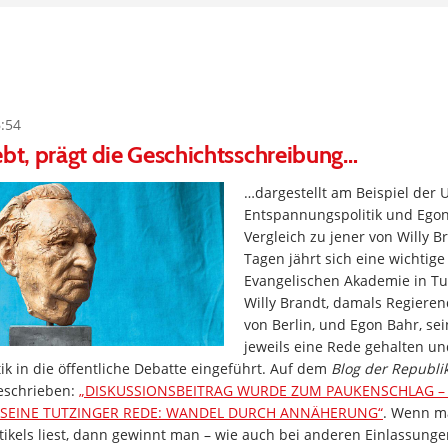
6:54
ebt, prägt die Geschichtsschreibung…
…dargestellt am Beispiel der 
Entspannungspolitik und Egon
Vergleich zu jener von Willy B
Tagen jährt sich eine wichtig
Evangelischen Akademie in Tut
Willy Brandt, damals Regiere
von Berlin, und Egon Bahr, se
jeweils eine Rede gehalten un
k in die öffentliche Debatte eingeführt. Auf dem
Blog der Republi
eschrieben:
„DISKUSSIONSBEITRAG WURDE ZUM PAUKENSCHLAG – 
 SEINE TUTZINGER REDE: WANDEL DURCH ANNÄHERUNG“
. Wenn m
tikels liest, dann gewinnt man – wie auch bei anderen Einlassunge