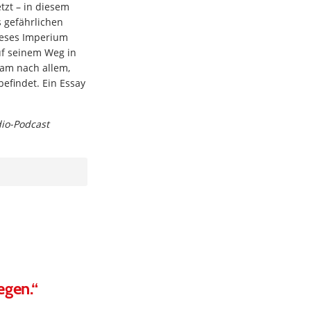
tzt – in diesem
 gefährlichen
ieses Imperium
auf seinem Weg in
sam nach allem,
befindet. Ein Essay
dio-Podcast
egen.“