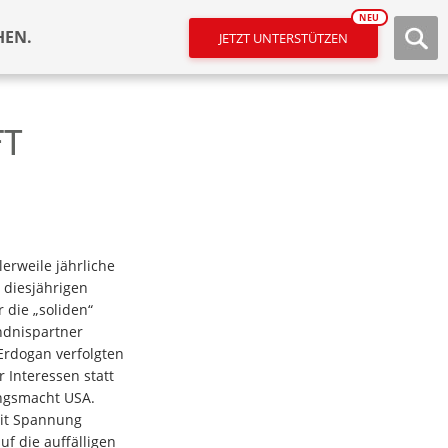
NEU
HEN.
JETZT UNTERSTÜTZEN
FT
tlerweile jährliche
 diesjährigen
r die „soliden“
ndnispartner
Erdogan verfolgten
 Interessen statt
ngsmacht USA.
mit Spannung
uf die auffälligen