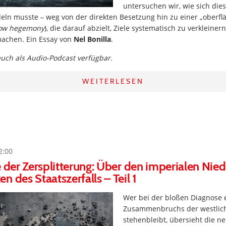
untersuchen wir, wie sich die
eln musste – weg von der direkten Besetzung hin zu einer „oberfl
low hegemony
), die darauf abzielt, Ziele systematisch zu verkleiner
achen. Ein Essay von
Nel Bonilla
.
 auch als Audio-Podcast verfügbar.
WEITERLESEN
2:00
e der Zersplitterung: Über den imperialen Nie
 des Staatszerfalls – Teil 1
Wer bei der bloßen Diagnose e
Zusammenbruchs der westlich
stehenbleibt, übersieht die n