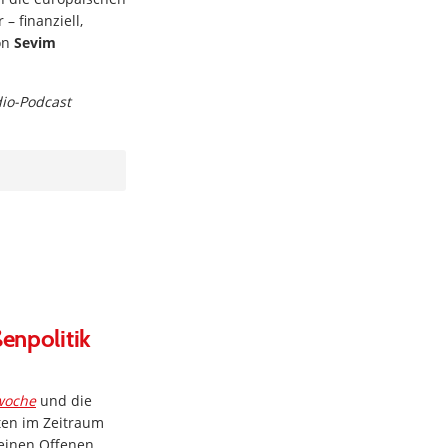
– finanziell,
Von
Sevim
dio-Podcast
ßenpolitik
woche
und die
ten im Zeitraum
 einen Offenen