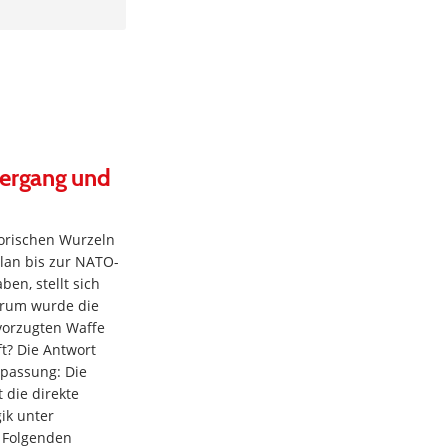
dergang und
torischen Wurzeln
Plan bis zur NATO-
ben, stellt sich
arum wurde die
evorzugten Waffe
ft? Die Antwort
npassung: Die
t die direkte
ik unter
 Folgenden