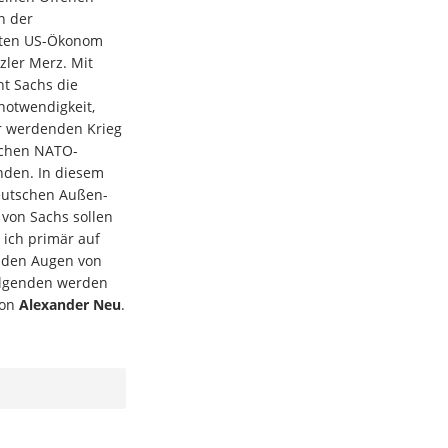
en der
nnten US-Ökonom
zler Merz. Mit
ht Sachs die
notwendigkeit,
r werdenden Krieg
schen NATO-
nden. In diesem
eutschen Außen-
 von Sachs sollen
 ich primär auf
in den Augen von
olgenden werden
Von
Alexander Neu
.