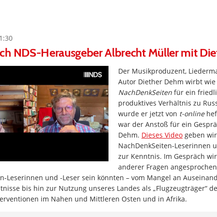
1:30
ch NDS-Herausgeber Albrecht Müller mit Di
Der Musikproduzent, Liedermac
Autor Diether Dehm wirbt wie
NachDenkSeiten
für ein fried
produktives Verhältnis zu Rus
wurde er jetzt von
t-online
heft
war der Anstoß für ein Gesprä
Dehm.
Dieses Video
geben wir
NachDenkSeiten-Leserinnen u
zur Kenntnis. Im Gespräch wi
anderer Fragen angesprochen,
n-Leserinnen und -Leser sein könnten – vom Mangel an Auseinan
ltnisse bis hin zur Nutzung unseres Landes als „Flugzeugträger“ d
nterventionen im Nahen und Mittleren Osten und in Afrika.