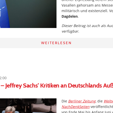
Vasallen gehorsam ans Messer 
militärisch und existenziell. 
Dagdelen
.
Dieser Beitrag ist auch als Au
verfügbar.
WEITERLESEN
2:00
– Jeffrey Sachs’ Kritiken an Deutschlands Au
Die
Berliner Zeitung
, die
Welt
NachDenkSeiten
veröffentlich
von Ende Mai bis Anfang Juni