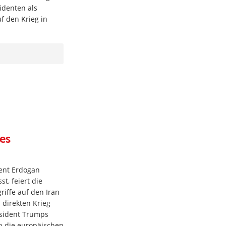
identen als
uf den Krieg in
es
ent Erdogan
st, feiert die
riffe auf den Iran
 direkten Krieg
äsident Trumps
ch die europäischen