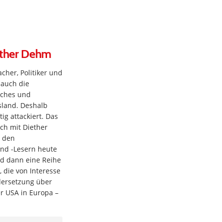
ether Dehm
her, Politiker und
 auch die
liches und
sland. Deshalb
ig attackiert. Das
ch mit Diether
 den
nd -Lesern heute
rd dann eine Reihe
 die von Interesse
dersetzung über
er USA in Europa –