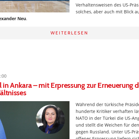
Verhaltensweisen des US-Präs
solches, aber auch mit Blick a
exander Neu
.
WEITERLESEN
3:00
in Ankara – mit Erpressung zur Erneuerung d
ältnisses
Während der türkische Präsid
hunderte Kritiker verhaften läs
NATO in der Türkei die US-Ang
und stellt die Weichen für den
gegen Russland. Unter US-Pr
offener Erpressung liefern si