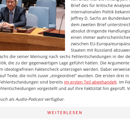
Brief des für kritische Analys
internationalen Politik beka
Jeffrey D. Sachs an Bundeskan
dem zweiten Brief unterstreic
absolut dringende Handlungs
einen immer wahrscheinliche
zwischen EU-Europa/europäi
Staaten mit Russland abzuwe
achs die seiner Meinung nach sechs Fehlentscheidungen in der d
itik, die zu der gegenwärtigen Lage geführt hätten. Die Argumente
m ideologiefreien Faktencheck unterzogen werden. Dabei verweise
 auf Texte, die nicht zuvor „eingeordnet“ wurden. Die ersten drei 
ehlentscheidungen sind bereits
im ersten Teil abgehandelt
. Im F
ehlentscheidungen vorgestellt und auf ihre Faktizität hin geprüft. 
 auch als Audio-Podcast verfügbar.
WEITERLESEN