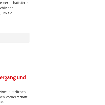
se Herrschaftsform
ächlichen
n, um sie
dergang und
ines plötzlichen
en Vorherrschaft
eue