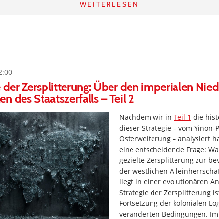
WEITERLESEN
2:00
e der Zersplitterung: Über den imperialen Nie
n des Staatszerfalls – Teil 2
Nachdem wir in
Teil 1
die his
dieser Strategie – vom Yinon-
Osterweiterung – analysiert ha
eine entscheidende Frage: W
gezielte Zersplitterung zur b
der westlichen Alleinherrscha
liegt in einer evolutionären A
Strategie der Zersplitterung is
Fortsetzung der kolonialen Log
veränderten Bedingungen. Im