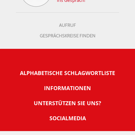
ins Gespräch!
AUFRUF
GESPRÄCHSKREISE FINDEN
ALPHABETISCHE SCHLAGWORTLISTE
INFORMATIONEN
Warum NachDenkSeiten
UNTERSTÜTZEN SIE UNS?
Wer steckt dahinter
Der Förderverein: IQM
SOCIALMEDIA
Tipps zur Nutzung der NachDenkSeiten
Allgemeine Spendeninformationen
Banner und E-Mail-Signaturen
IMPRESSUM