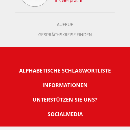
ins Gespräch!
AUFRUF
GESPRÄCHSKREISE FINDEN
ALPHABETISCHE SCHLAGWORTLISTE
INFORMATIONEN
Warum NachDenkSeiten
UNTERSTÜTZEN SIE UNS?
Wer steckt dahinter
Der Förderverein: IQM
SOCIALMEDIA
Tipps zur Nutzung der NachDenkSeiten
Allgemeine Spendeninformationen
Banner und E-Mail-Signaturen
IMPRESSUM